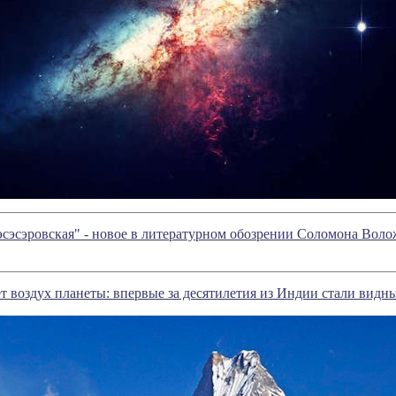
эсэсэровская" - новое в литературном обозрении Соломона Вол
 воздух планеты: впервые за десятилетия из Индии стали видн