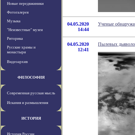
Новые передвжиники
Фотогалерея
Музыка
04.05.2020
Ученые обнаружи
14:44
"Неизвестные" музеи
Риторика
04.05.2020
Пылевых дьяволов
Русские храмы и
12:41
монастыри
Видеоархив
ФИЛОСОФИЯ
Современная русская мысль
Искания и размышления
ИСТОРИЯ
История России