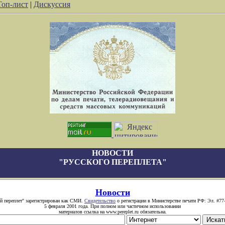
Топ-лист
|
Дискуссия
НОВОСТИ
"РУССКОГО ПЕРЕПЛЕТА"
Новости
й переплет" зарегистрирован как СМИ.
Свидетельство
о регистрации в Министерстве печати РФ: Эл. #77
5 февраля 2001 года. При полном или частичном использовании
материалов ссылка на www.pereplet.ru обязательна.