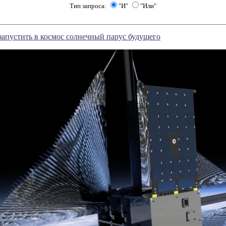
Тип запроса:
"И"
"Или"
апустить в космос солнечный парус будущего