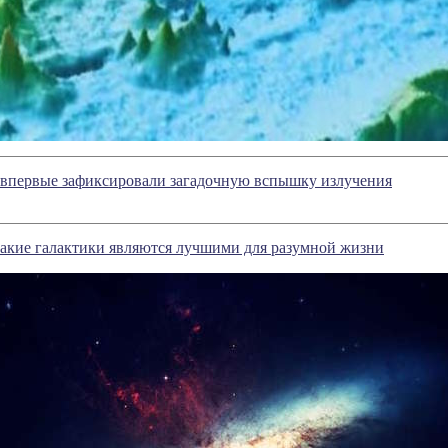
впервые зафиксировали загадочную вспышку излучения
акие галактики являются лучшими для разумной жизни