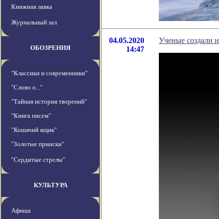
Книжная лавка
Журнальный зал
04.05.2020
Ученые создали 
ОБОЗРЕНИЯ
14:47
"Классики и современники"
"Слово о..."
"Тайная история творений"
"Книга писем"
"Кошачий ящик"
"Золотые прииски"
"Сердитые стрелы"
КУЛЬТУРА
Афиша