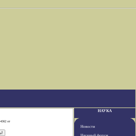
НАУКА
-4362 от
Новости
Научный форум