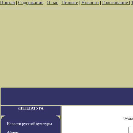
Портал
|
Содержание
|
О нас
|
Пишите
|
Новости
|
Голосование
|
ЛИТЕРАТУРА
"Русски
Новости русской культуры
Афиша