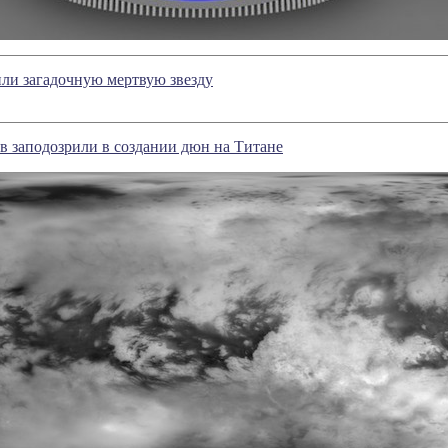
ли загадочную мертвую звезду
 заподозрили в создании дюн на Титане