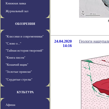
Книжная лавка
Журнальный зал
ОБОЗРЕНИЯ
"Классики и современники"
24.04.2020
Геологи нащупали
"Слово о..."
14:16
"Тайная история творений"
"Книга писем"
"Кошачий ящик"
"Золотые прииски"
"Сердитые стрелы"
КУЛЬТУРА
Афиша