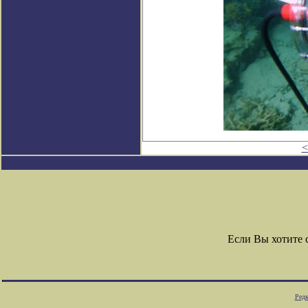
<
Если Вы хотите
Редк