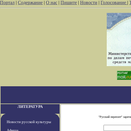
Портал
|
Содержание
|
О нас
|
Пишите
|
Новости
|
Голосование
|
ЛИТЕРАТУРА
"Русский переплет" заре
Новости русской культуры
Афиша