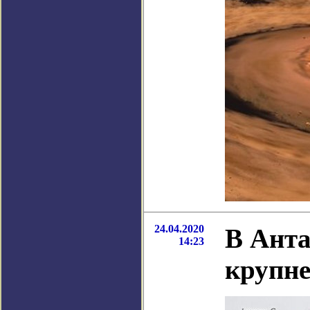
24.04.2020
В Анта
14:23
крупне