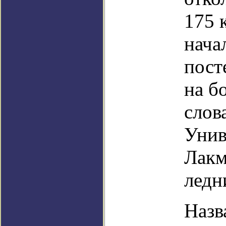
175 
нача
пост
на б
слов
Унив
Лакм
ледн
Назв