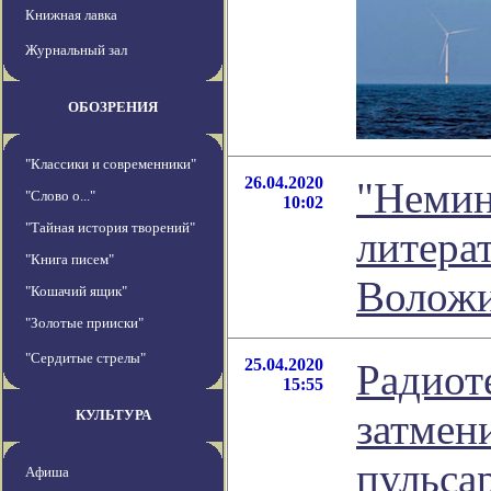
Книжная лавка
Журнальный зал
ОБОЗРЕНИЯ
"Классики и современники"
26.04.2020
"Немин
"Слово о..."
10:02
"Тайная история творений"
литера
"Книга писем"
Волож
"Кошачий ящик"
"Золотые прииски"
"Сердитые стрелы"
25.04.2020
Радиот
15:55
затмен
КУЛЬТУРА
пульса
Афиша