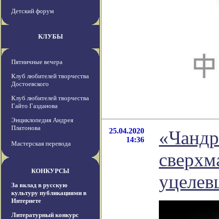
Детский форум
КЛУБЫ
Пятничные вечера
Клуб любителей творчества
Достоевского
Клуб любителей творчества
Гайто Газданова
Энциклопедия Андрея
Платонова
25.04.2020
«Чандр
14:36
Мастерская перевода
сверхм
КОНКУРСЫ
уцелев
За вклад в русскую
культуру публикациями в
Интернете
Литературный конкурс