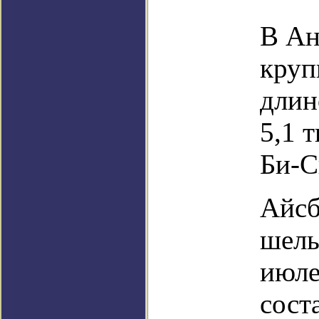
В Ан
круп
длин
5,1 
Би-С
Айсб
шель
июле
сост