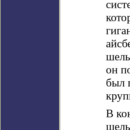
сист
кото
гига
айсб
шель
он п
был 
круп
В ко
шель