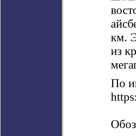
вост
айсб
км. 
из к
мега
По и
https
Обоз