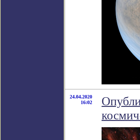
24.04.2020
Опубли
16:02
космич