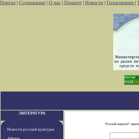
Портал
|
Содержание
|
О нас
|
Пишите
|
Новости
|
Голосование
|
ЛИТЕРАТУРА
"Русский переплет" заре
Новости русской культуры
Афиша