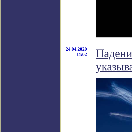
24.04.2020
Падени
14:02
указыв