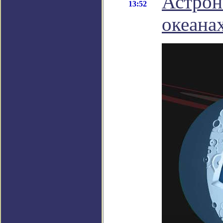
Астрон
13:52
океана