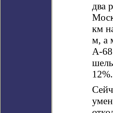
два 
Моск
км н
м, а
А-68
шель
12%.
Сейч
умен
отко