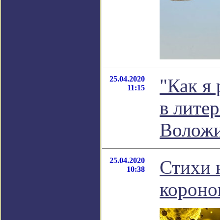
25.04.2020
"Как я
11:15
в лите
Волож
25.04.2020
Стихи 
10:38
короно