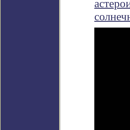
астеро
солнеч