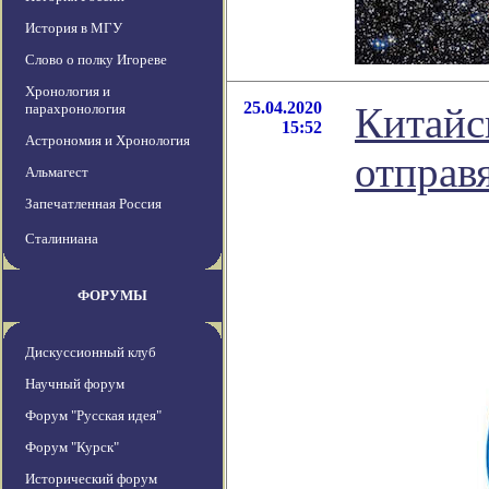
История в МГУ
Слово о полку Игореве
Хронология и
25.04.2020
Китайс
парахронология
15:52
Астрономия и Хронология
отправ
Альмагест
Запечатленная Россия
Сталиниана
ФОРУМЫ
Дискуссионный клуб
Научный форум
Форум "Русская идея"
Форум "Курск"
Исторический форум