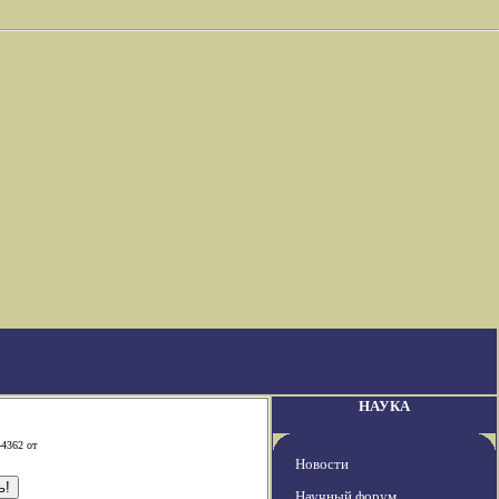
НАУКА
-4362 от
Новости
Научный форум