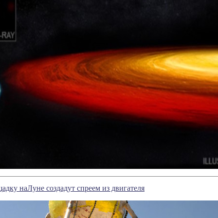
дку наЛуне создадут спреем из двигателя