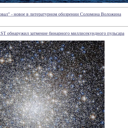
вал" - новое в литературном обозрении Соломона Воложина
AST обнаружил затмение бинарного миллисекундного пульсара