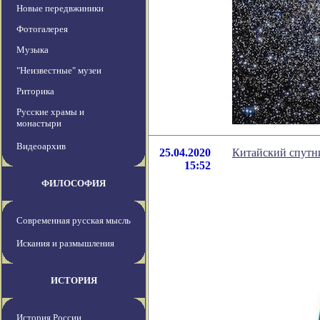
Новые передвжиники
Фотогалерея
Музыка
"Неизвестные" музеи
Риторика
Русские храмы и
монастыри
Видеоархив
25.04.2020
Китайский спутни
15:52
ФИЛОСОФИЯ
Современная русская мысль
Искания и размышления
ИСТОРИЯ
История России