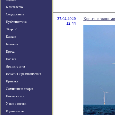
К читателю
Содержание
27.04.2020
Кризис в экономи
Публицистика
12:44
"Курск"
Кавказ
Балканы
Проза
Поэзия
Драматургия
Искания и размышления
Критика
Сомнения и споры
Новые книги
У нас в гостях
Издательство