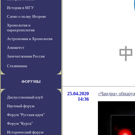
История в МГУ
Слово о полку Игореве
Хронология и
парахронология
Астрономия и Хронология
Альмагест
Запечатленная Россия
Сталиниана
ФОРУМЫ
25.04.2020
«Чандра» обнаруж
Дискуссионный клуб
14:36
Научный форум
Форум "Русская идея"
Форум "Курск"
Исторический форум