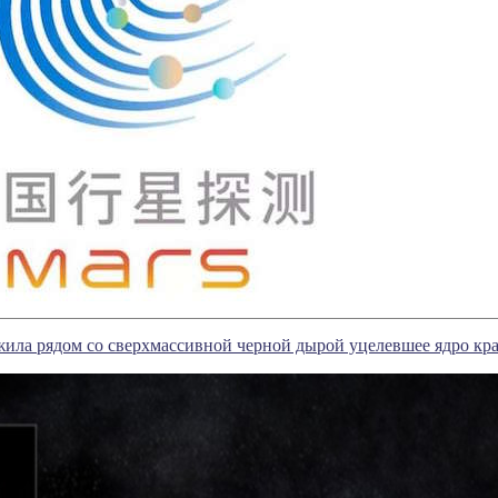
ила рядом со сверхмассивной черной дырой уцелевшее ядро кра