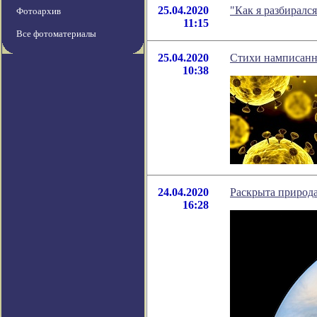
25.04.2020
"Как я разбиралс
Фотоархив
11:15
Все фотоматериалы
25.04.2020
Стихи намписанн
10:38
24.04.2020
Раскрыта природ
16:28