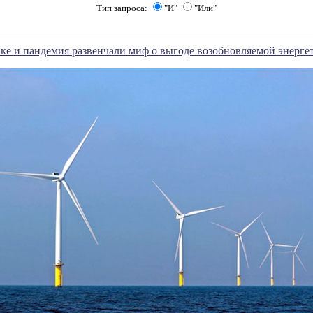
Тип запроса:
"И"
"Или"
ке и пандемия развенчали миф о выгоде возобновляемой энерге