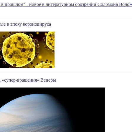
я в прошлом" - новое в литературном обозрении Соломона Воло
ые в эпоху короновируса
а «супер-вращения» Венеры