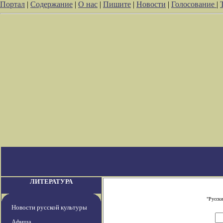
Портал
|
Содержание
|
О нас
|
Пишите
|
Новости
|
Голосование
|
ЛИТЕРАТУРА
"Русски
Новости русской культуры
Афиша