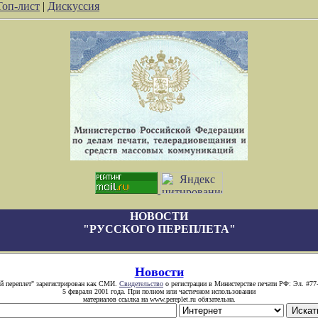
Топ-лист
|
Дискуссия
НОВОСТИ
"РУССКОГО ПЕРЕПЛЕТА"
Новости
й переплет" зарегистрирован как СМИ.
Свидетельство
о регистрации в Министерстве печати РФ: Эл. #77
5 февраля 2001 года. При полном или частичном использовании
материалов ссылка на www.pereplet.ru обязательна.