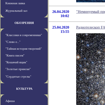
Книжная лавка
Журнальный зал
26.04.2020
"Неминуемый про
10:02
ОБОЗРЕНИЯ
25.04.2020
Радиотелескоп F
15:55
"Классики и современники"
"Слово о..."
"Тайная история творений"
"Книга писем"
"Кошачий ящик"
"Золотые прииски"
"Сердитые стрелы"
КУЛЬТУРА
Афиша