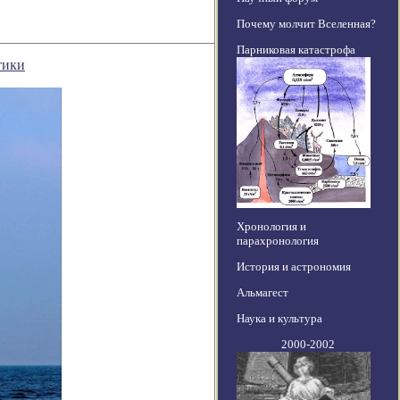
Почему молчит Вселенная?
Парниковая катастрофа
тики
Хронология и
парахронология
История и астрономия
Альмагест
Наука и культура
2000-2002