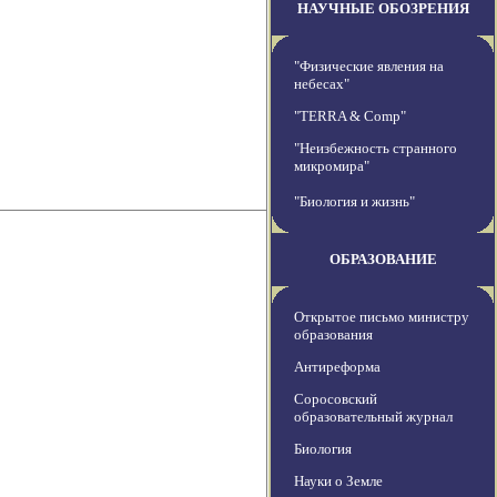
НАУЧНЫЕ ОБОЗРЕНИЯ
"Физические явления на
небесах"
"TERRA & Comp"
"Неизбежность странного
микромира"
"Биология и жизнь"
ОБРАЗОВАНИЕ
Открытое письмо министру
образования
Антиреформа
Соросовский
образовательный журнал
Биология
Науки о Земле