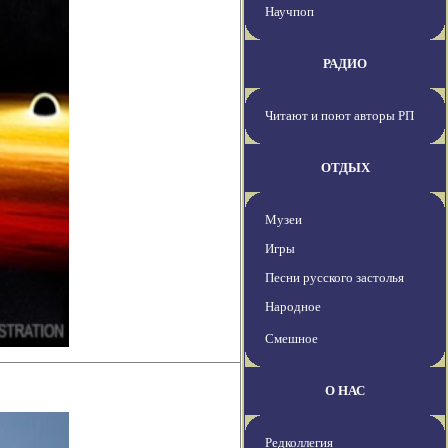
Научпоп
РАДИО
Читают и поют авторы РП
ОТДЫХ
Музеи
Игры
Песни русского застолья
Народное
Смешное
О НАС
Редколлегия