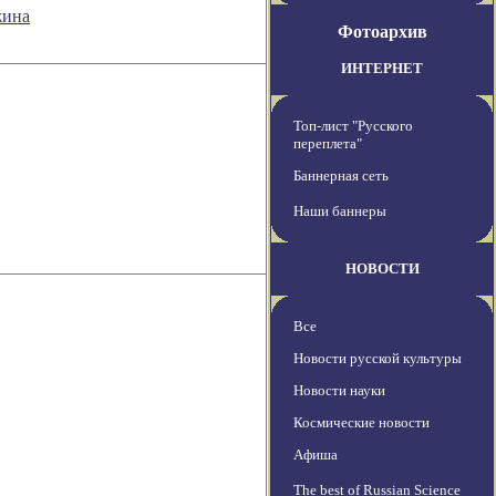
жина
Фотоархив
ИНТЕРНЕТ
Топ-лист "Русского
переплета"
Баннерная сеть
Наши баннеры
НОВОСТИ
Все
Новости русской культуры
Новости науки
Космические новости
Афиша
The best of Russian Science