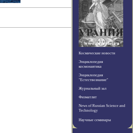
Космические новости
Энциклопедия
космонавтика
Энциклопедия
"Естествознание"
Журнальный зал
Физматлит
News of Russian Science and
Technology
Научные семинары