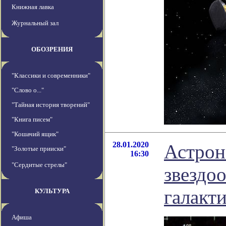
Книжная лавка
Журнальный зал
ОБОЗРЕНИЯ
"Классики и современники"
"Слово о..."
"Тайная история творений"
"Книга писем"
"Кошачий ящик"
28.01.2020
Астрон
"Золотые прииски"
16:30
"Сердитые стрелы"
звездо
галакт
КУЛЬТУРА
Афиша