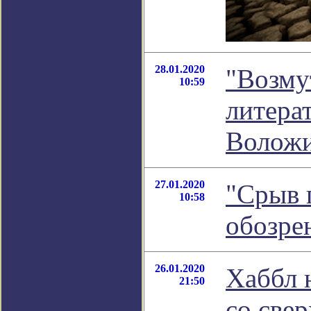
28.01.2020
"Возму
10:59
литера
Волож
27.01.2020
"Срыв 
10:58
обозре
26.01.2020
Хаббл 
21:50
со све