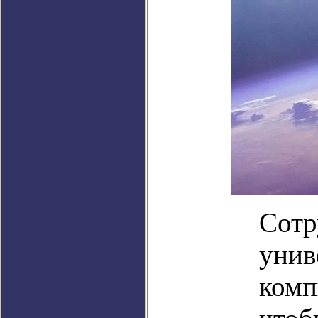
Сотр
унив
комп