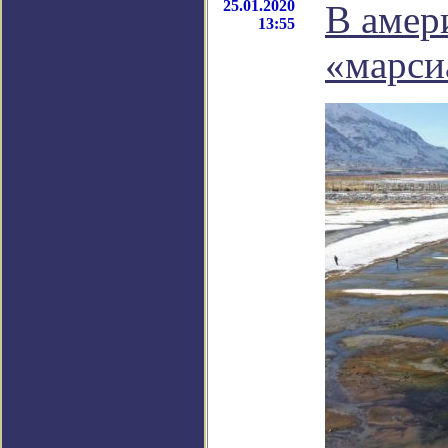
25.01.2020
В амер
13:55
«марси