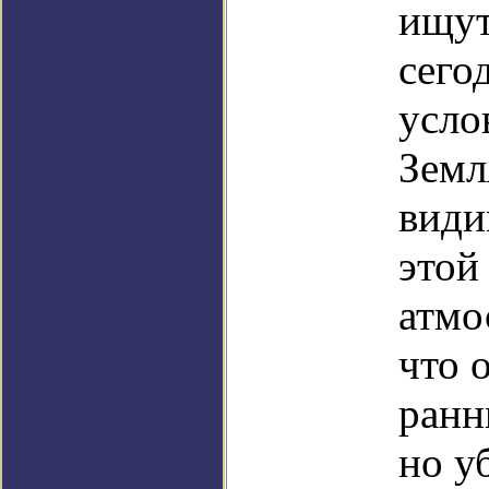
ищут
сего
усло
Земл
види
этой
атмо
что 
ранн
но у