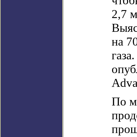
чтоб
2,7 
Выяс
на 7
газа
опуб
Adva
По м
прод
прош