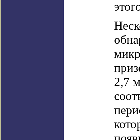
этог
Неск
обна
микр
приз
2,7 
соот
пери
кото
появ