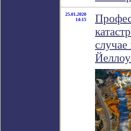
25.01.2020
Профес
14:15
катаст
случае
Йеллоу