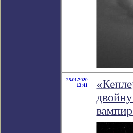
25.01.2020
«Кепле
13:41
двойну
вампи