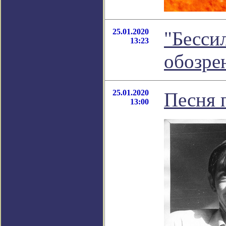
25.01.2020
"Бесси
13:23
обозре
25.01.2020
Песня 
13:00