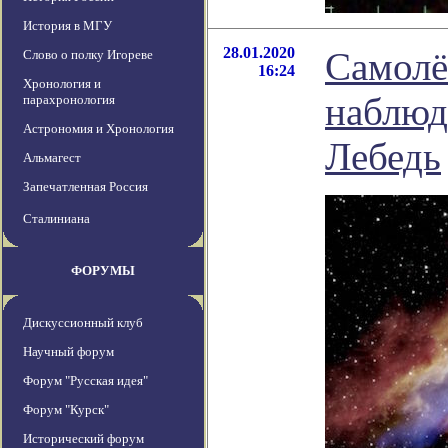
История в МГУ
28.01.2020
Самолё
Слово о полку Игореве
16:24
Хронология и
наблюд
парахронология
Астрономия и Хронология
Лебедь
Альмагест
Запечатленная Россия
Сталиниана
ФОРУМЫ
Дискуссионный клуб
Научный форум
Форум "Русская идея"
Форум "Курск"
Исторический форум