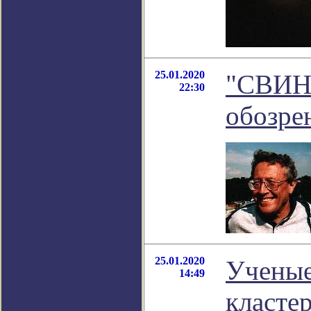
25.01.2020
"СВИН
22:30
обозре
25.01.2020
Ученые
14:49
класте