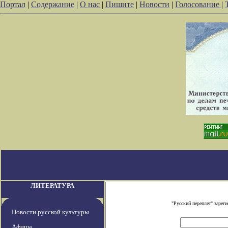
Портал
|
Содержание
|
О нас
|
Пишите
|
Новости
|
Голосование
|
ЛИТЕРАТУРА
"Русский переплет" заре
Новости русской культуры
Афиша