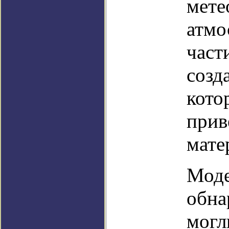
мете
атмо
част
созд
кото
прив
мате
Моде
обна
могл