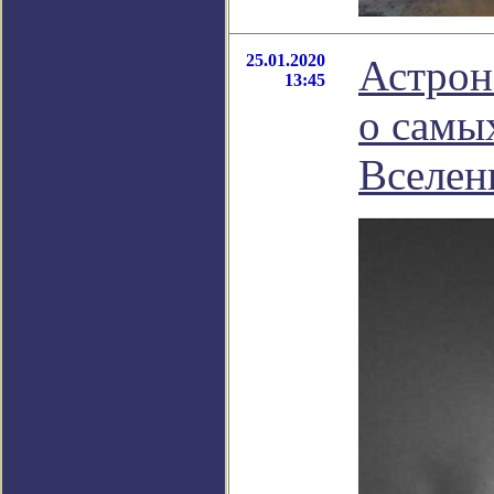
25.01.2020
Астрон
13:45
о самы
Вселен