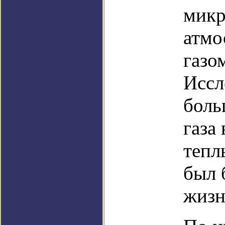
микр
атмо
газо
Иссл
боль
газа
тепл
был 
жизн