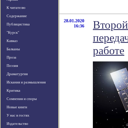
К читателю
Содержание
28.01.2020
Второй
Публицистика
16:36
"Курск"
переда
Кавказ
работе
Балканы
Проза
Поэзия
Драматургия
Искания и размышления
Критика
Сомнения и споры
Новые книги
У нас в гостях
Издательство