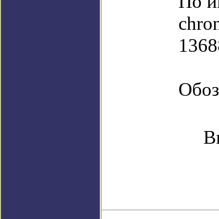
По и
chro
1368
Обоз
В