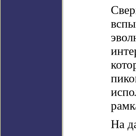
Свер
вспы
эвол
инте
кото
пико
испо
рамк
На д