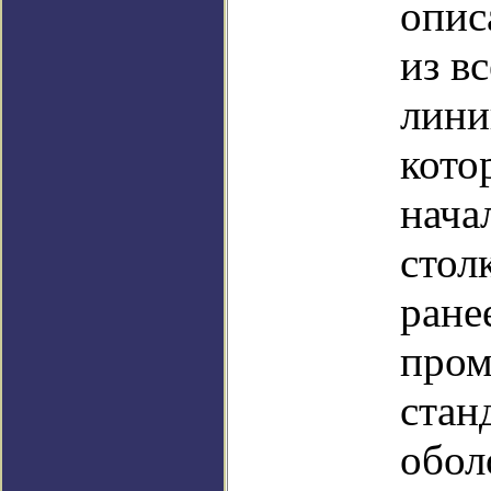
опис
из в
лини
кото
нача
стол
ране
пром
стан
обол