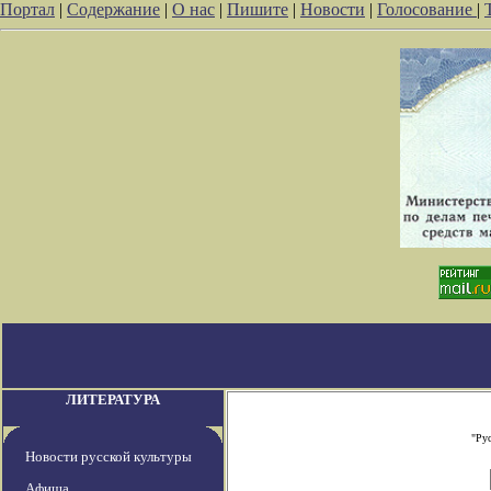
Портал
|
Содержание
|
О нас
|
Пишите
|
Новости
|
Голосование
|
ЛИТЕРАТУРА
"Ру
Новости русской культуры
Афиша