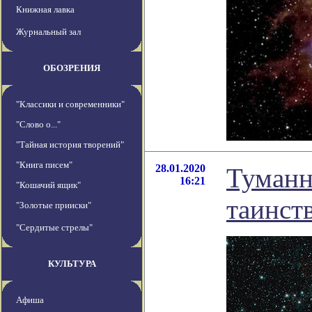
Книжная лавка
Журнальный зал
ОБОЗРЕНИЯ
"Классики и современники"
"Слово о..."
"Тайная история творений"
"Книга писем"
28.01.2020
Туманн
16:21
"Кошачий ящик"
таинст
"Золотые прииски"
"Сердитые стрелы"
КУЛЬТУРА
Афиша