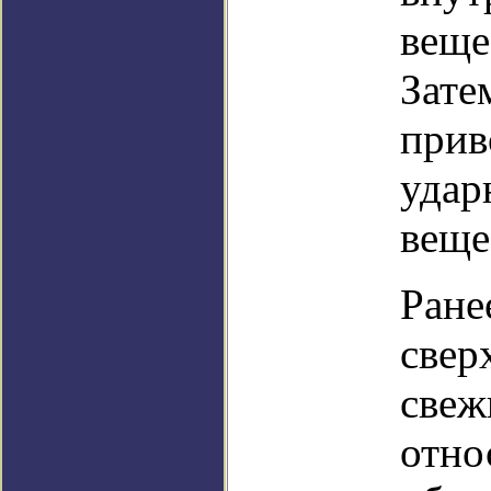
веще
Зате
прив
удар
веще
Ране
свер
свеж
отно