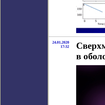
24.01.2020
Cверхм
17:32
в обол