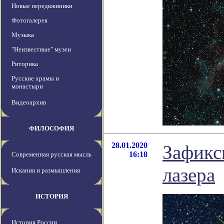
Новые передвжиники
Фотогалерея
Музыка
"Неизвестные" музеи
Риторика
Русские храмы и
монастыри
Видеоархив
ФИЛОСОФИЯ
28.01.2020
Зафикс
16:18
Современная русская мысль
лазера
Искания и размышления
ИСТОРИЯ
История России