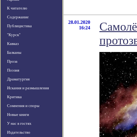
К читателю
Содержание
28.01.2020
Самолё
Публицистика
16:24
"Курск"
протоз
Кавказ
Балканы
Проза
Поэзия
Драматургия
Искания и размышления
Критика
Сомнения и споры
Новые книги
У нас в гостях
Издательство