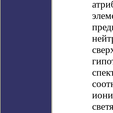
атри
элем
пред
нейт
свер
гипо
спек
соот
иони
свет