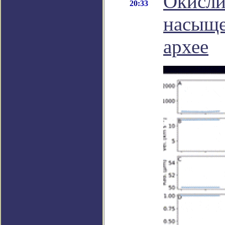
Окисли
20:33
насыще
архее