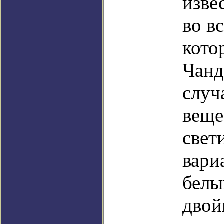
изве
во в
кото
Чанд
случ
веще
свет
вари
белы
двой