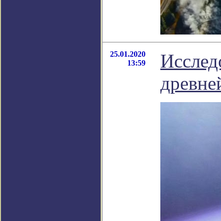
25.01.2020
Исслед
13:59
древне