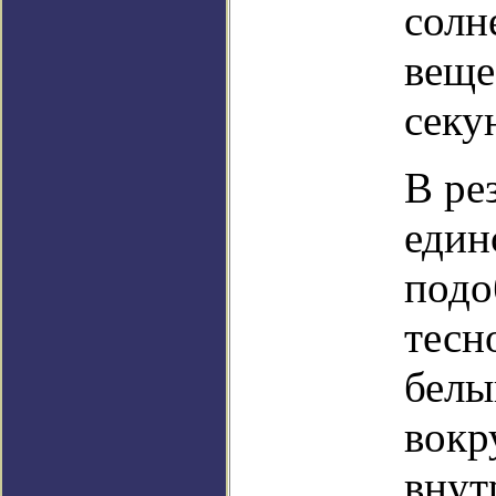
солн
веще
секу
В ре
един
подо
тесн
белы
вокр
внут