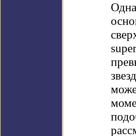
Одна
осно
свер
supe
прев
звез
може
моме
подо
расс