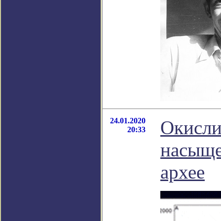
24.01.2020
Окисли
20:33
насыще
архее