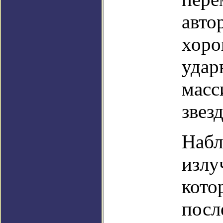
авто
хоро
удар
масс
звезд
Набл
излу
кото
посл