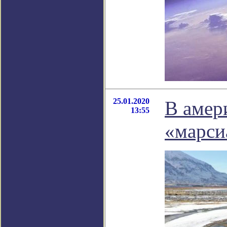
25.01.2020
В амер
13:55
«марси