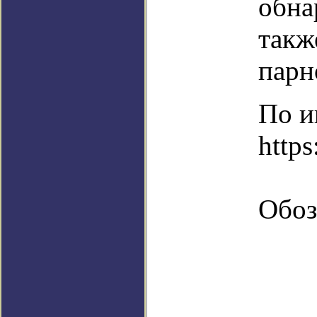
обна
такж
парн
По и
http
Обоз