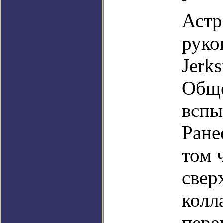
Астр
руко
Jerk
Обще
вспы
Ране
том 
свер
колл
пере