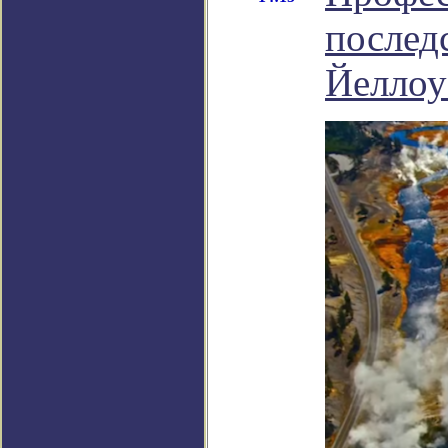
послед
Йеллоу