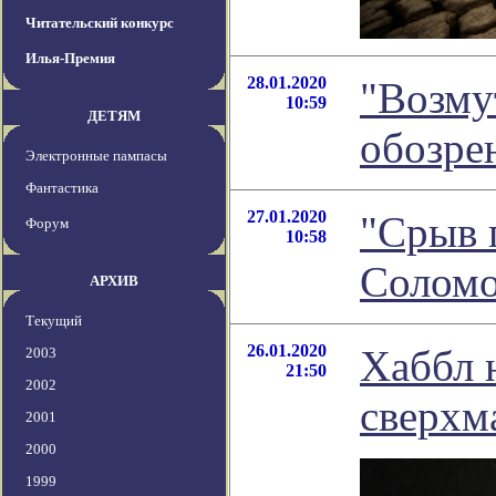
Читательский конкурс
Илья-Премия
28.01.2020
"Возму
10:59
ДЕТЯМ
обозре
Электронные пампасы
Фантастика
27.01.2020
"Срыв 
Форум
10:58
Соломо
АРХИВ
Текущий
26.01.2020
Хаббл 
2003
21:50
2002
сверхм
2001
2000
1999