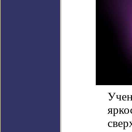
Учен
ярко
свер