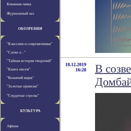
Книжная лавка
Журнальный зал
ОБОЗРЕНИЯ
"Классики и современники"
"Слово о..."
"Тайная история творений"
18.12.2019
В созв
"Книга писем"
16:28
"Кошачий ящик"
Домбай
"Золотые прииски"
"Сердитые стрелы"
КУЛЬТУРА
Афиша