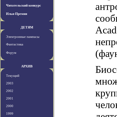
антр
Читательский конкурс
Илья-Премия
сооб
Acad
ДЕТЯМ
Электронные пампасы
непр
Фантастика
(фау
Форум
Биос
АРХИВ
Текущий
множ
2003
круп
2002
2001
чело
2000
деят
1999