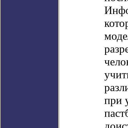
Инфо
кото
моде
разр
чело
учит
разл
при 
паст
доис