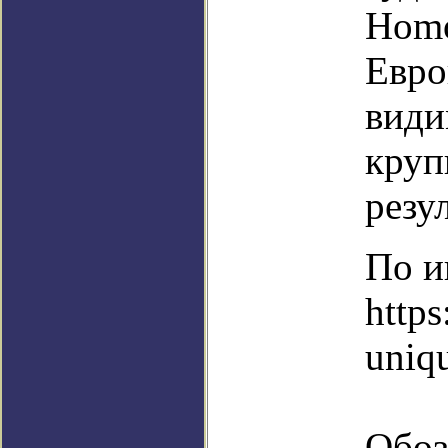
Homo
Евро
види
круп
резу
По и
http
uniq
Обоз