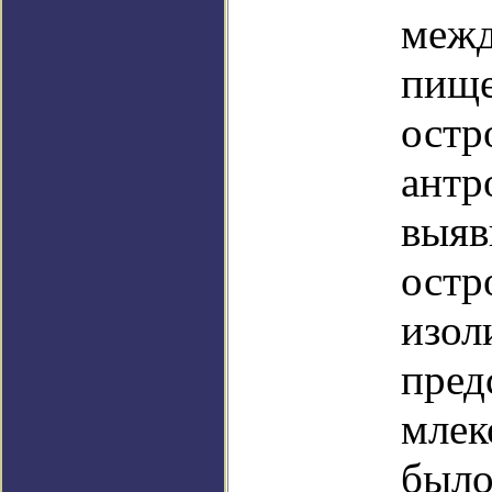
межд
пище
остр
антр
выяв
остр
изол
пред
млек
было