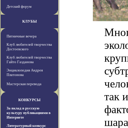
Детский форум
КЛУБЫ
Мног
Пятничные вечера
экол
Клуб любителей творчества
Достоевского
круп
Клуб любителей творчества
Гайто Газданова
субт
Энциклопедия Андрея
Платонова
чело
Мастерская перевода
так 
КОНКУРСЫ
факт
За вклад в русскую
культуру публикациями в
Интернете
шара
Литературный конкурс