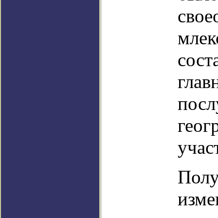
свое
млек
сост
глав
посл
геог
учас
Полу
изме