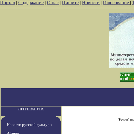
Портал
|
Содержание
|
О нас
|
Пишите
|
Новости
|
Голосование
|
ЛИТЕРАТУРА
"Русский пе
Новости русской культуры
Афиша