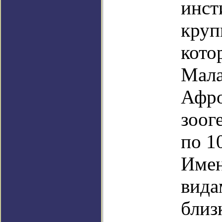
инст
круп
кото
Мала
Афро
зоог
по 1
Имен
вида
близ