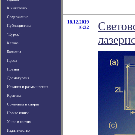
К читателю
Содержание
18.12.2019
Светов
Публицистика
16:32
"Курск"
лазерн
Кавказ
Балканы
Проза
Поэзия
Драматургия
Искания и размышления
Критика
Сомнения и споры
Новые книги
У нас в гостях
Издательство