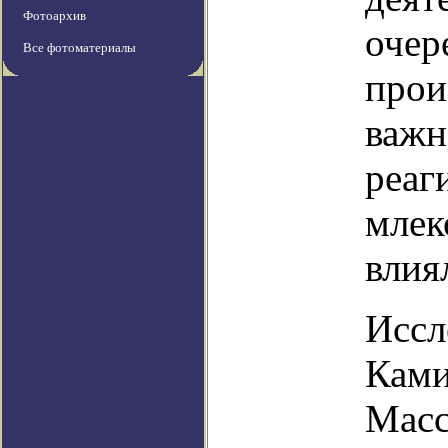
Фотоархив
очер
Все фотоматериалы
прои
важн
реаг
млек
влия
Иссл
Ками
Масс