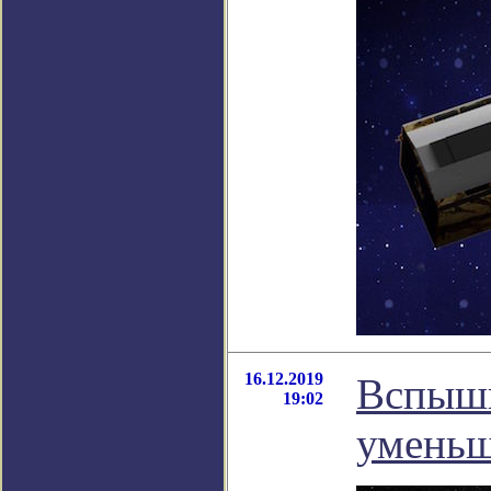
16.12.2019
Вспышк
19:02
уменьш