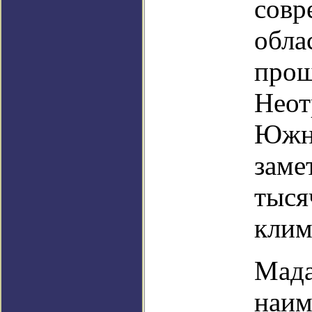
совр
обла
прош
Неот
Южно
заме
тыся
клим
Мада
наим