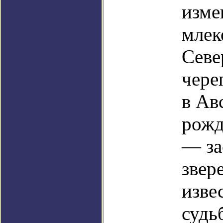
изме
млек
Севе
чере
в Ав
рожд
— за
звер
изве
судь