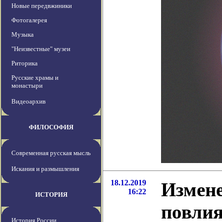
Новые передвжиники
Фотогалерея
Музыка
"Неизвестные" музеи
Риторика
Русские храмы и
монастыри
Видеоархив
ФИЛОСОФИЯ
Современная русская мысль
Искания и размышления
18.12.2019
Измене
16:22
ИСТОРИЯ
повли
История России