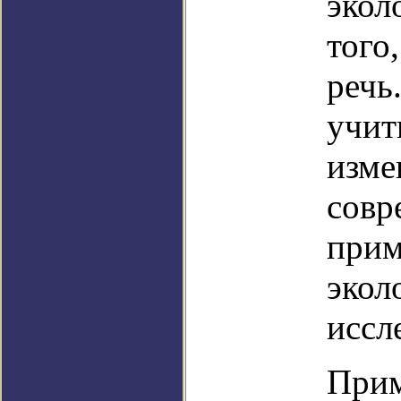
экол
того
речь
учит
изме
совр
прим
экол
иссл
Прим