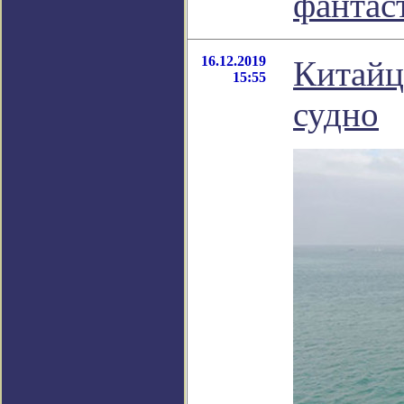
фантас
16.12.2019
Китайц
15:55
судно