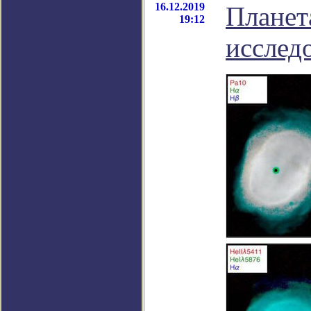
16.12.2019
Планет
19:12
исслед