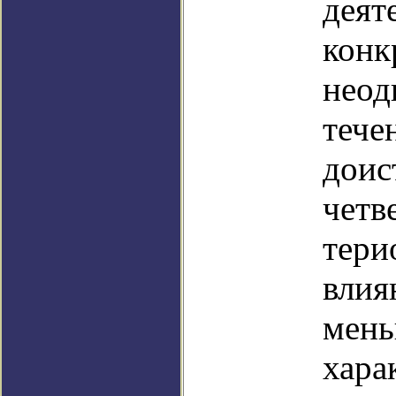
деят
конк
неод
тече
доис
четв
тери
влия
мень
хара