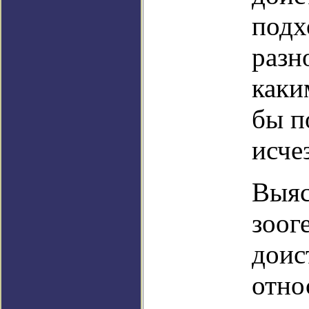
подх
разн
каки
бы п
исче
Выяс
зоог
доис
отно