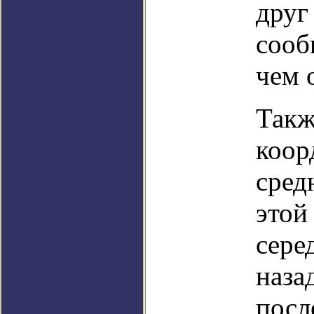
друг
сооб
чем 
Такж
коор
сред
этой
сере
наза
посл