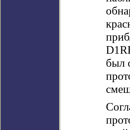
обна
крас
приб
D1RD
был 
прот
смещ
Согл
прот