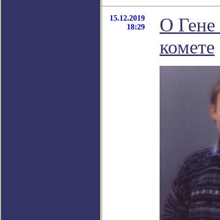
15.12.2019
О Гене
18:29
комете