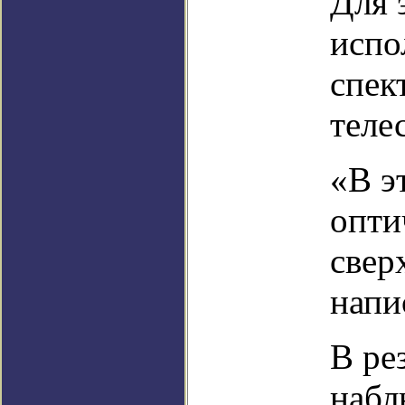
Для 
испо
спек
теле
«В э
опти
свер
напи
В ре
набл