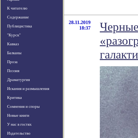
К читателю
Содержание
28.11.2019
Черные
Публицистика
18:37
"Курск"
«разог
Кавказ
галакт
Балканы
Проза
Поэзия
Драматургия
Искания и размышления
Критика
Сомнения и споры
Новые книги
У нас в гостях
Издательство