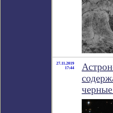
27.11.2019
Астрон
17:44
содерж
черные