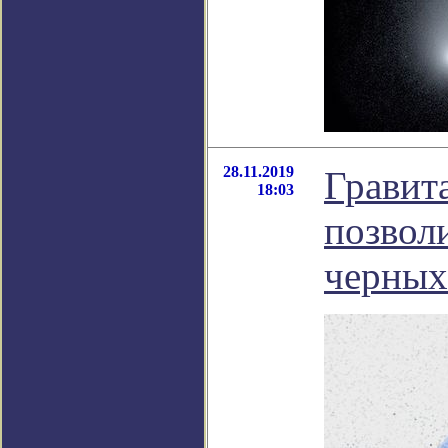
28.11.2019
Гравит
18:03
позвол
черных