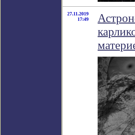
27.11.2019
Астрон
17:49
карлик
матери