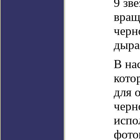
9 зв
вращ
черн
дыра
В на
кото
для 
черн
испо
фото