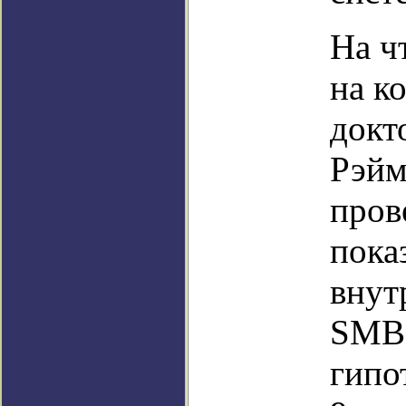
На ч
на к
докт
Рэйм
пров
пока
внут
SMBH
гипо