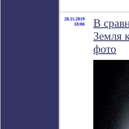
28.11.2019
В срав
18:06
Земля 
фото