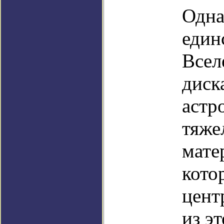
Одна
един
Всел
диск
астр
тяже
мате
кото
цент
из э