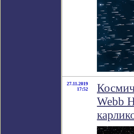
27.11.2019
Космич
17:52
Webb Н
карлик