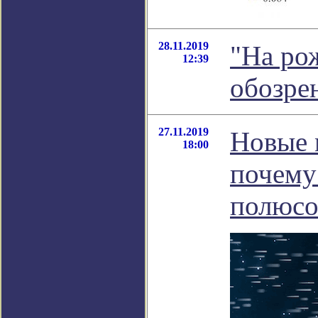
28.11.2019
"На ро
12:39
обозре
27.11.2019
Новые 
18:00
почему
полюсо