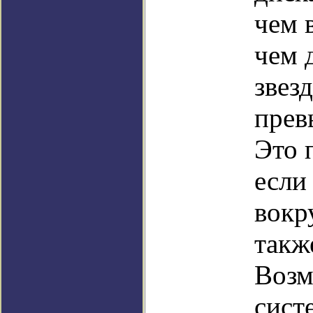
чем 
чем 
звезд
прев
Это 
если
вокр
такж
Возм
сист