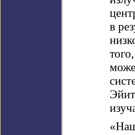
цент
в ре
низк
того
може
сист
Эйит
изуч
«Наш