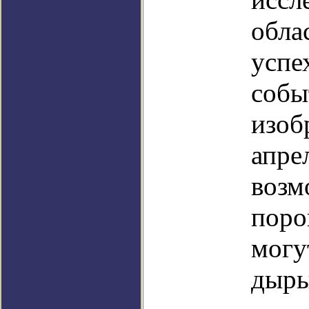
обла
успе
собы
изоб
апре
возм
поро
могу
дыры