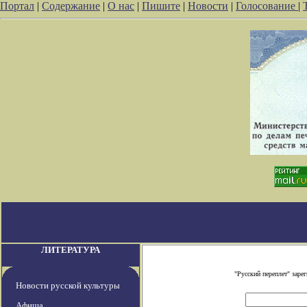
Портал
|
Содержание
|
О нас
|
Пишите
|
Новости
|
Голосование
|
ЛИТЕРАТУРА
"Русский переплет" зар
Новости русской культуры
Афиша