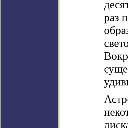
деся
раз 
обра
свет
Вокр
суще
удив
Астр
неко
диск