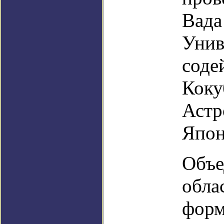
Вада
Унив
соде
Коку
Астр
Япон
Объе
обла
форм