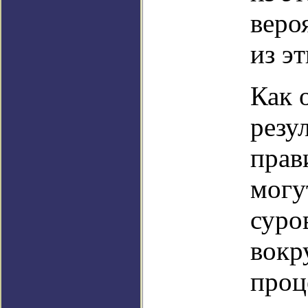
веро
из э
Как 
резу
прав
могу
суро
вокр
проц