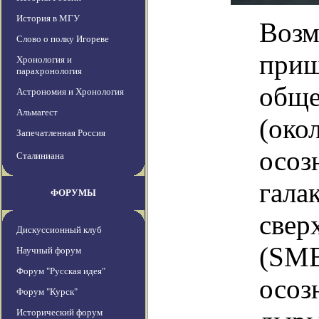
История в МГУ
Возм
Слово о полку Игореве
приш
Хронология и
парахронология
обще
Астрономия и Хронология
Альмагест
(окол
Запечатленная Россия
осоз
Сталиниана
гала
ФОРУМЫ
свер
Дискуссионный клуб
(SMB
Научный форум
Форум "Русская идея"
осоз
Форум "Курск"
Исторический форум