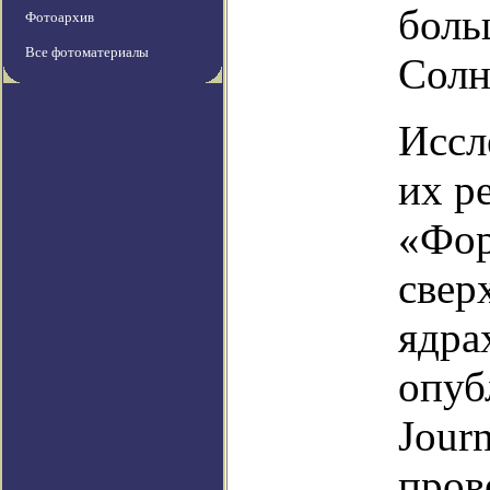
боль
Фотоархив
Все фотоматериалы
Солн
Иссл
их р
«Фор
свер
ядра
опуб
Jour
пров