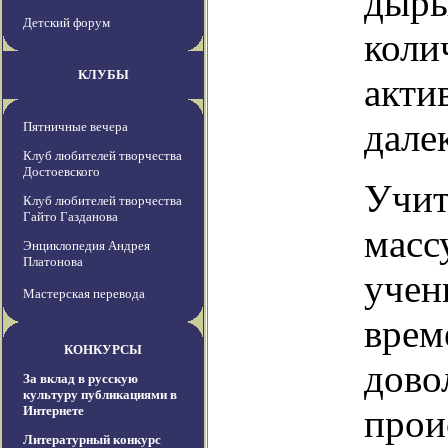
дыры
Детский форум
коли
КЛУБЫ
акти
дале
Пятничные вечера
Клуб любителей творчества
Достоевского
Учит
Клуб любителей творчества
Гайто Газданова
масс
Энциклопедия Андрея
Платонова
учен
Мастерская перевода
врем
КОНКУРСЫ
дово
За вклад в русскую
культуру публикациями в
прои
Интернете
Литературный конкурс