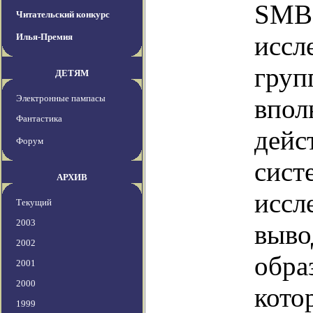
SMBH
Читательский конкурс
иссл
Илья-Премия
груп
ДЕТЯМ
Электронные пампасы
впол
Фантастика
дейс
Форум
сист
АРХИВ
иссл
Текущий
2003
выво
2002
обра
2001
2000
кото
1999