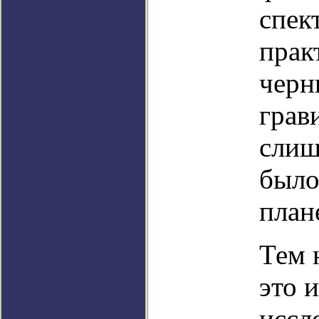
спек
прак
черн
грав
слиш
было
план
Тем 
это 
иссл