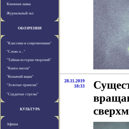
Книжная лавка
Журнальный зал
ОБОЗРЕНИЯ
"Классики и современники"
"Слово о..."
"Тайная история творений"
"Книга писем"
"Кошачий ящик"
28.11.2019
Сущест
"Золотые прииски"
18:33
враща
"Сердитые стрелы"
сверх
КУЛЬТУРА
Афиша