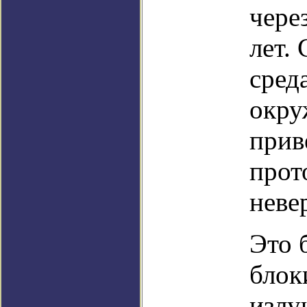
чере
лет.
сред
окру
прив
прот
неве
Это 
блок
излу