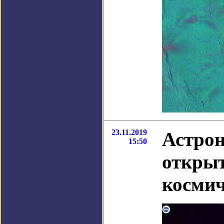
23.11.2019
Астро
15:50
открыт
космич