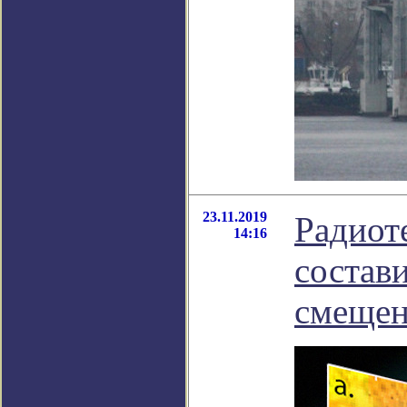
23.11.2019
Радиот
14:16
состав
смещен