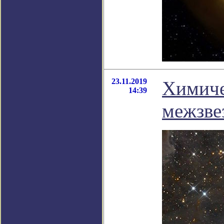
23.11.2019
Химиче
14:39
межзве