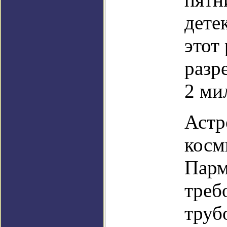
дете
этот
разр
2 ми
Астр
косм
Парм
треб
труб