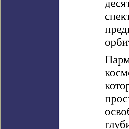
деся
спек
пред
орби
Парм
косм
кото
прос
осво
глуб