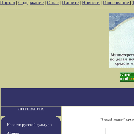
Портал
|
Содержание
|
О нас
|
Пишите
|
Новости
|
Голосование
|
ЛИТЕРАТУРА
"Русский переплет" заре
Новости русской культуры
Афиша