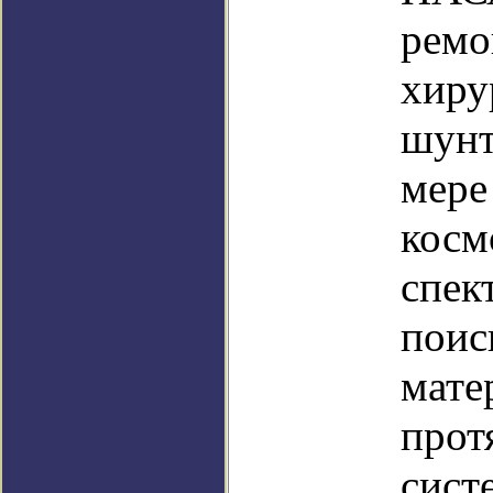
ремо
хиру
шунт
мере
косм
спек
поис
мате
прот
сист