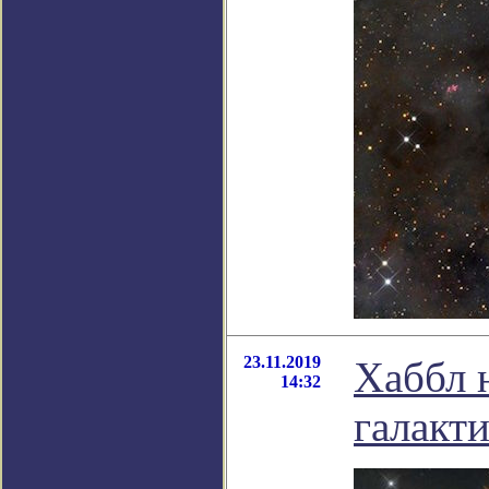
23.11.2019
Хаббл 
14:32
галакт