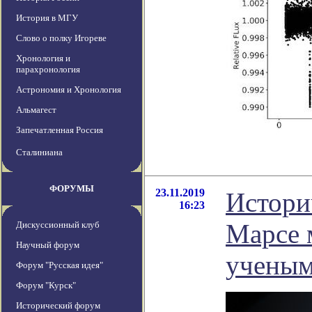
История в МГУ
Слово о полку Игореве
Хронология и
парахронология
Астрономия и Хронология
Альмагест
Запечатленная Россия
Сталиниана
ФОРУМЫ
23.11.2019
Истори
16:23
Марсе 
Дискуссионный клуб
Научный форум
учены
Форум "Русская идея"
Форум "Курск"
Исторический форум