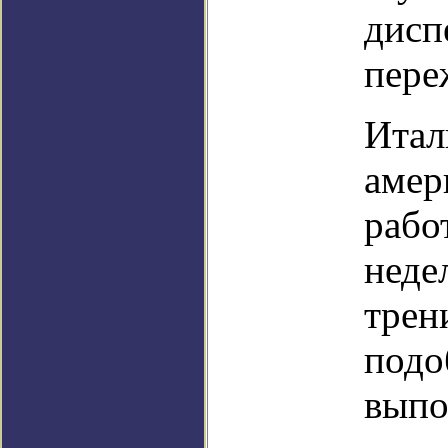
дисп
пере
Итал
амер
рабо
неде
трен
подо
выпо