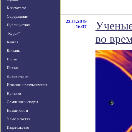
К читателю
Содержание
23.11.2019
Ученые
Публицистика
16:37
"Курск"
во вре
Кавказ
Балканы
Проза
Поэзия
Драматургия
Искания и размышления
Критика
Сомнения и споры
Новые книги
У нас в гостях
Издательство