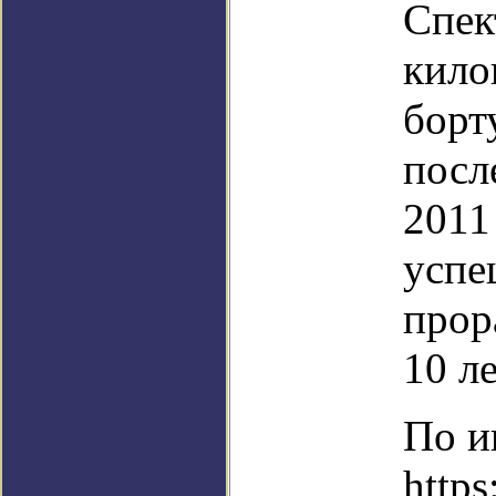
Спек
кило
борт
посл
2011
успе
прор
10 ле
По и
https