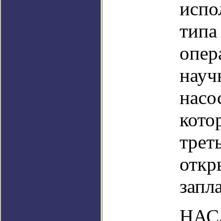
испо
типа
опер
науч
насо
кото
трет
откр
запл
НАСА