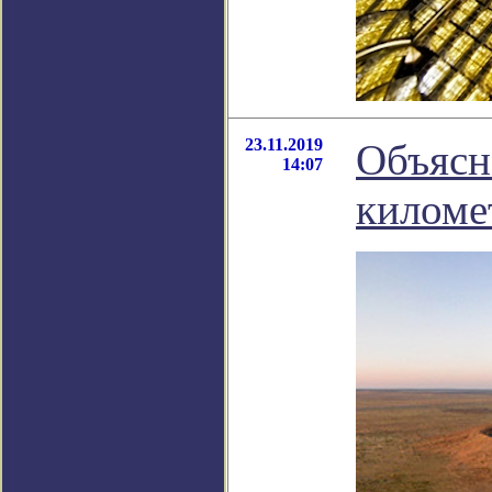
23.11.2019
Объясн
14:07
киломе