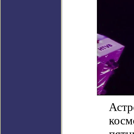
Астр
косм
пятн