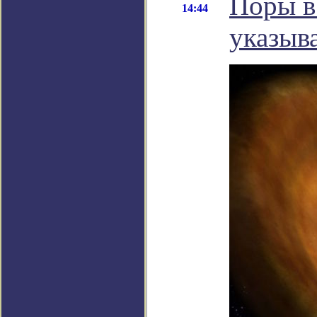
Поры в
14:44
указыв