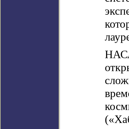
эксп
кото
лаур
НАСА
откр
слож
врем
косм
(«Ха