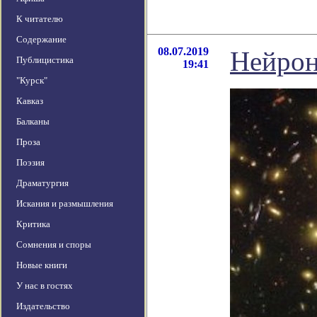
К читателю
Содержание
08.07.2019
Нейрон
Публицистика
19:41
"Курск"
Кавказ
Балканы
Проза
Поэзия
Драматургия
Искания и размышления
Критика
Сомнения и споры
Новые книги
У нас в гостях
Издательство