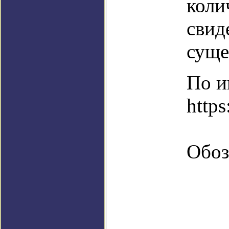
коли
свид
суще
По и
https
Обоз