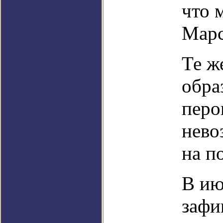
что 
Марс
Те ж
обра
перо
нево
на п
В ию
зафи