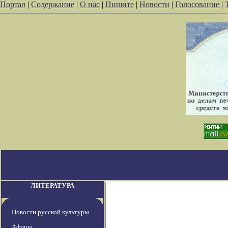
Портал
|
Содержание
|
О нас
|
Пишите
|
Новости
|
Голосование
|
ЛИТЕРАТУРА
Новости русской культуры
Афиша