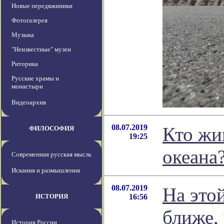
Новые передвжиники
Фотогалерея
Музыка
"Неизвестные" музеи
Риторика
Русские храмы и
монастыри
Видеоархив
08.07.2019
Кто жи
ФИЛОСОФИЯ
19:25
океана
Современная русская мысль
Искания и размышления
08.07.2019
На это
ИСТОРИЯ
16:56
ближе,
История России