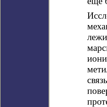
еще 
Иссл
меха
лежи
марс
иони
мети
связ
пове
прот