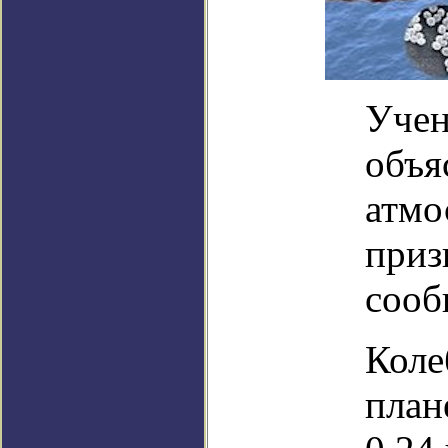
Учен
объя
атмо
приз
сооб
Коле
план