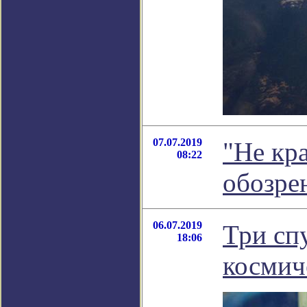
07.07.2019
"Не кр
08:22
обозре
06.07.2019
Три сп
18:06
космич