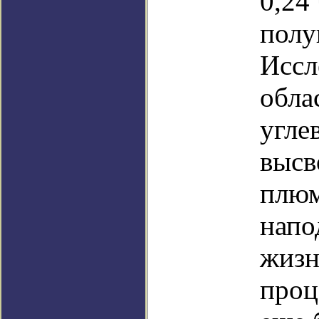
0,24
полу
Иссл
обла
угле
высв
плюм
напо
жизн
проц