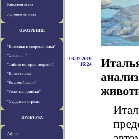
Книжная лавка
Журнальный зал
ОБОЗРЕНИЯ
"Классики и современники"
"Слово о..."
03.07.2019
Италь
16:24
"Тайная история творений"
анализ
"Книга писем"
"Кошачий ящик"
живот
"Золотые прииски"
"Сердитые стрелы"
Итал
КУЛЬТУРА
пред
авто
Афиша