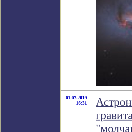
01.07.2019
Астрон
16:31
гравит
"молча