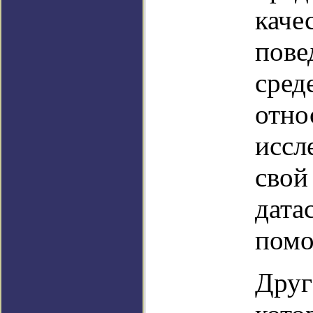
каче
пове
сред
отно
иссл
свой
дата
помо
Друг