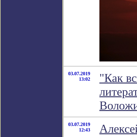
03.07.2019
"Как вс
13:02
литера
Волож
03.07.2019
Алексе
12:43