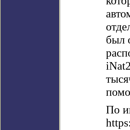
кото
авто
отде
был 
расп
iNat
тыся
помо
По и
https