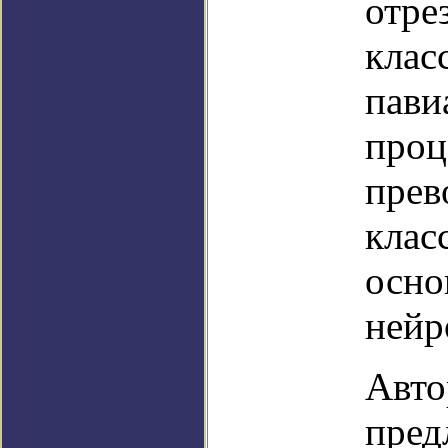
отре
клас
пави
проц
прев
клас
осно
нейр
Авто
пред