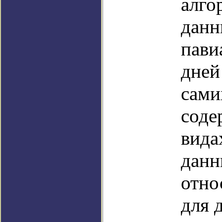
алго
данн
пави
дней
сами
соде
вида
данн
отно
для 