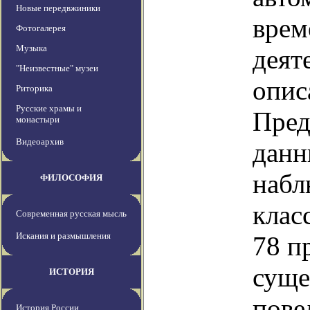
Новые передвжиники
врем
Фотогалерея
Музыка
деят
"Неизвестные" музеи
опис
Риторика
Русские храмы и
Пред
монастыри
Видеоархив
данн
набл
ФИЛОСОФИЯ
клас
Современная русская мысль
Искания и размышления
78 п
суще
ИСТОРИЯ
пове
История России