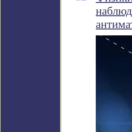
наблюд
антима