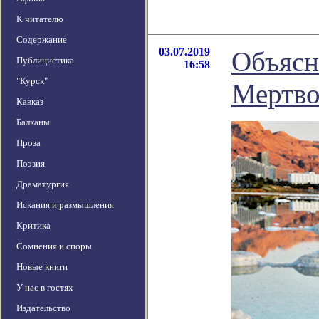
К читателю
Содержание
03.07.2019
Объясн
Публицистика
16:58
"Курск"
Мертво
Кавказ
Балканы
Проза
Поэзия
Драматургия
Искания и размышления
Критика
Сомнения и споры
Новые книги
У нас в гостях
Издательство