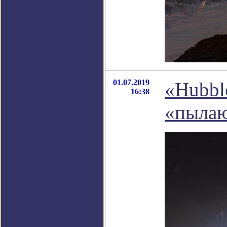
01.07.2019
«Hubbl
16:38
«пылаю