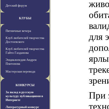
живо
Детский форум
обит
КЛУБЫ
вали
Пятничные вечера
для 
Клуб любителей творчества
Достоевского
допо
Клуб любителей творчества
Гайто Газданова
ярлы
Энциклопедия Андрея
Платонова
трек
Мастерская перевода
зрен
КОНКУРСЫ
При 
За вклад в русскую
культуру публикациями в
Интернете
техн
Литературный конкурс