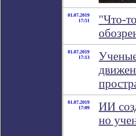
01.07.2019
"Что-то
17:51
обозре
01.07.2019
Ученые
17:13
движен
простр
01.07.2019
ИИ соз
17:09
но учен