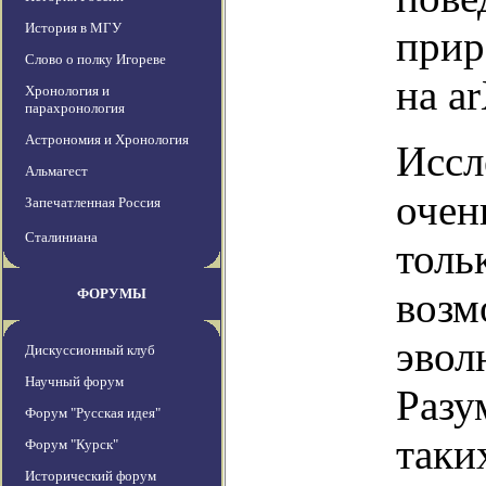
История в МГУ
прир
Слово о полку Игореве
на ar
Хронология и
парахронология
Астрономия и Хронология
Иссл
Альмагест
очен
Запечатленная Россия
Сталиниана
толь
возм
ФОРУМЫ
эвол
Дискуссионный клуб
Научный форум
Разу
Форум "Русская идея"
таки
Форум "Курск"
Исторический форум