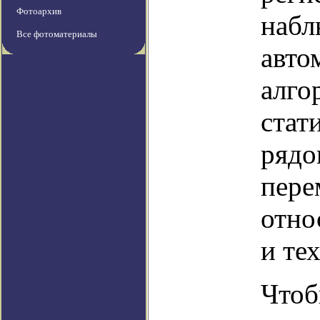
Фотоархив
набл
Все фотоматериалы
авто
алго
стат
рядо
пере
отно
и те
Чтоб