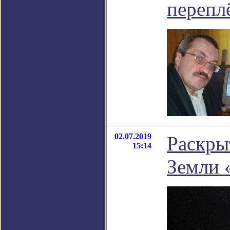
перепл
02.07.2019
Раскры
15:14
Земли 