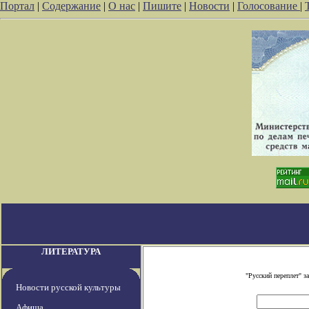
Портал
|
Содержание
|
О нас
|
Пишите
|
Новости
|
Голосование
|
ЛИТЕРАТУРА
"Русский переплет" 
Новости русской культуры
Афиша