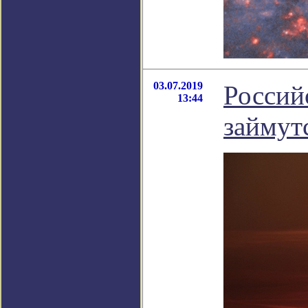
03.07.2019
Россий
13:44
займут