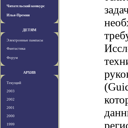
зада
Читательский конкурс
Илья-Премия
необ
ДЕТЯМ
треб
Электронные пампасы
Иссл
Фантастика
техн
Форум
руко
АРХИВ
Текущий
(Gui
2003
кото
2002
2001
данн
2000
реги
1999