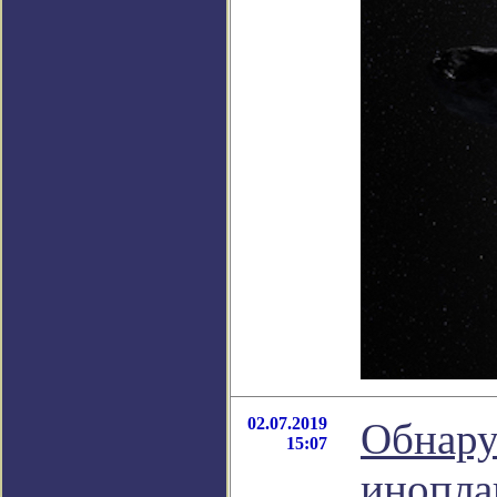
02.07.2019
Обнару
15:07
инопла