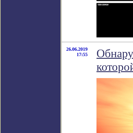
26.06.2019
Обнару
17:55
которо