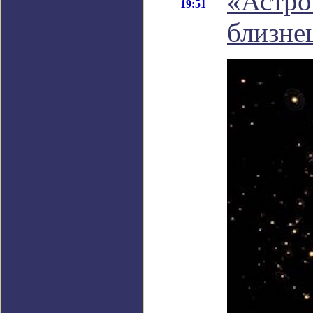
«Астро
19:51
близне