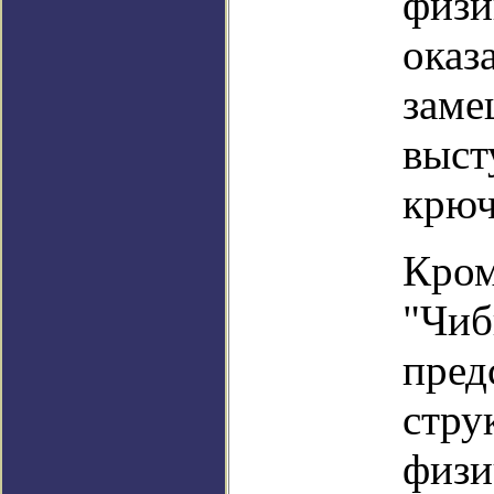
физи
оказ
заме
выст
крюч
Кром
"Чиб
пред
стру
физи