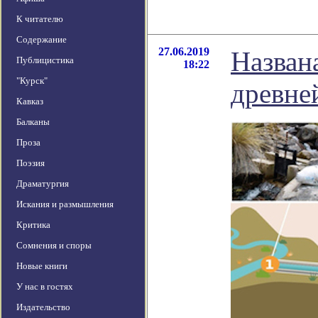
К читателю
Содержание
27.06.2019
Назван
Публицистика
18:22
"Курск"
древне
Кавказ
Балканы
Проза
Поэзия
Драматургия
Искания и размышления
Критика
Сомнения и споры
Новые книги
У нас в гостях
Издательство