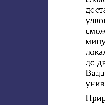
дост
удво
смож
мину
лока
до д
Вада
унив
Прир