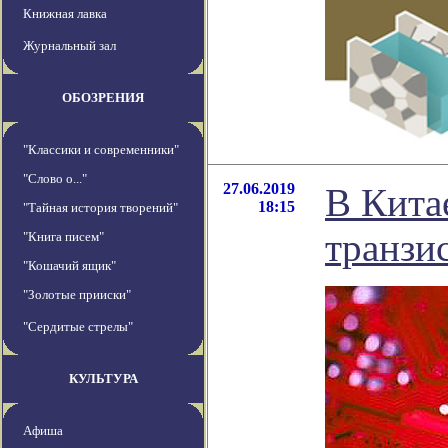
Книжная лавка
Журнальный зал
ОБОЗРЕНИЯ
"Классики и современники"
"Слово о..."
27.06.2019
В Кита
18:15
"Тайная история творений"
транзи
"Книга писем"
"Кошачий ящик"
"Золотые прииски"
"Сердитые стрелы"
КУЛЬТУРА
Афиша