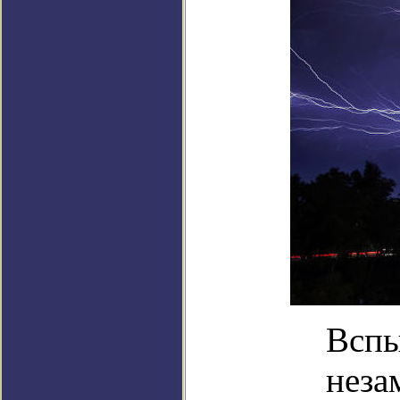
Вспы
неза