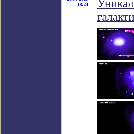
Уникал
18:24
галакт