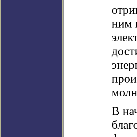
отри
ним 
элек
дост
энер
прои
молн
В на
благ