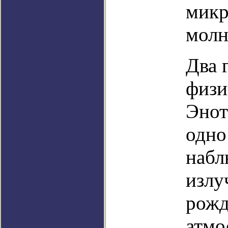
микр
молн
Два 
физи
Энот
одно
набл
излу
рожд
атмо