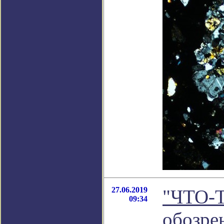
27.06.2019
"ЧТО-Т
09:34
обозре