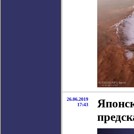
26.06.2019
Японск
17:43
предск