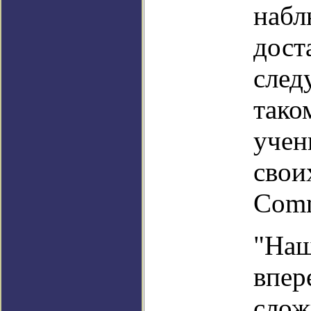
набл
дост
след
тако
учен
свои
Comm
"Наш
впер
слож