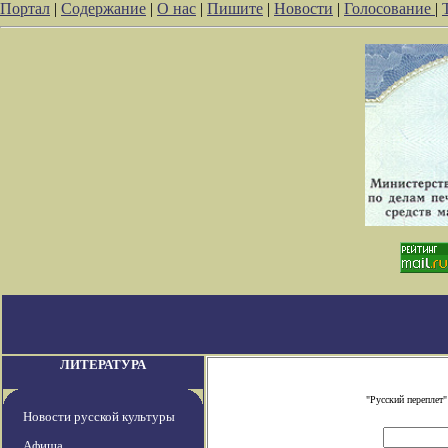
Портал
|
Содержание
|
О нас
|
Пишите
|
Новости
|
Голосование
|
ЛИТЕРАТУРА
"Русский переплет
Новости русской культуры
Афиша