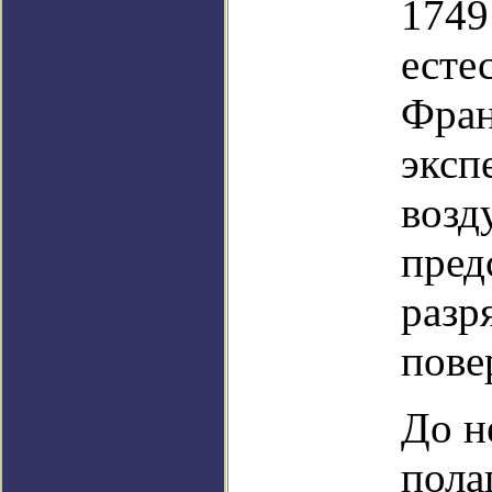
1749
есте
Фран
эксп
возд
пред
разр
пове
До н
пола