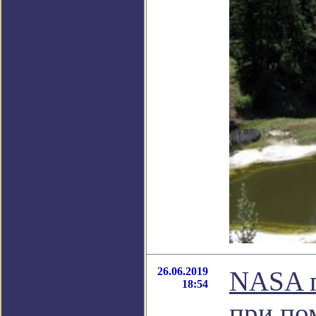
26.06.2019
NASA г
18:54
при по