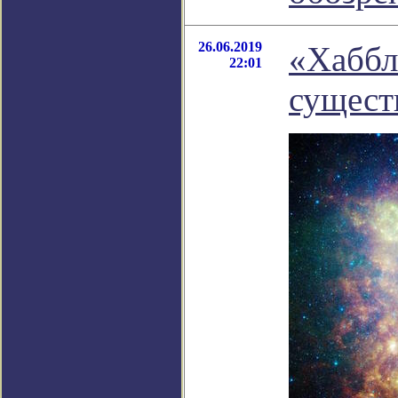
26.06.2019
«Хаббл
22:01
сущест