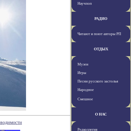
Научпоп
РАДИО
Читают и поют авторы РП
ОТДЫХ
Музеи
Игры
Песни русского застолья
Народное
Смешное
О НАС
оводимости
Редколлегия