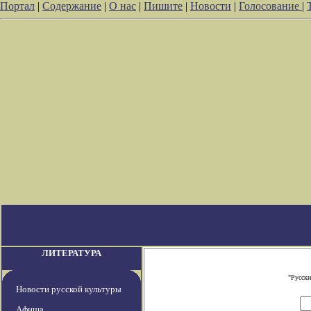
Портал
|
Содержание
|
О нас
|
Пишите
|
Новости
|
Голосование
|
ЛИТЕРАТУРА
"Русски
Новости русской культуры
Афиша