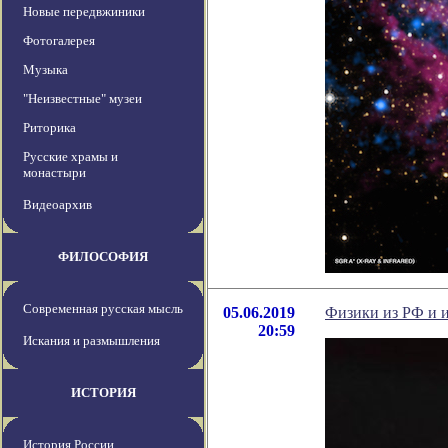
Новые передвжиники
Фотогалерея
Музыка
"Неизвестные" музеи
Риторика
Русские храмы и
монастыри
Видеоархив
ФИЛОСОФИЯ
Современная русская мысль
05.06.2019
Физики из РФ и и
20:59
Искания и размышления
ИСТОРИЯ
История России