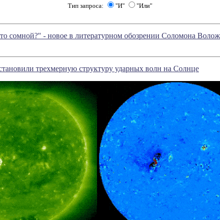
Тип запроса:
"И"
"Или"
то сомной?" - новое в литературном обозрении Соломона Воло
становили трехмерную структуру ударных волн на Солнце