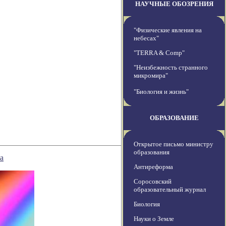
НАУЧНЫЕ ОБОЗРЕНИЯ
"Физические явления на
небесах"
"TERRA & Comp"
"Неизбежность странного
микромира"
"Биология и жизнь"
ОБРАЗОВАНИЕ
Открытое письмо министру
образования
а
Антиреформа
Соросовский
образовательный журнал
Биология
Науки о Земле