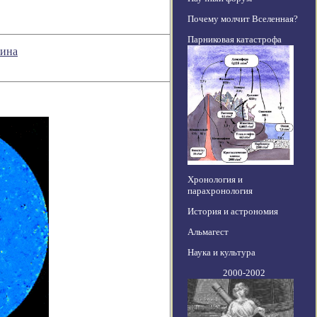
Почему молчит Вселенная?
Парниковая катастрофа
жина
Хронология и
парахронология
История и астрономия
Альмагест
Наука и культура
2000-2002