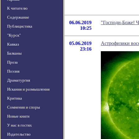
К читателю
Содержание
06.06.2019
"Господи-Боже! Ч
Публицистика
10:25
"Курск"
05.06.2019
Астрофизики вос
Кавказ
23:16
Балканы
Проза
Поэзия
Драматургия
Искания и размышления
Критика
Сомнения и споры
Новые книги
У нас в гостях
Издательство