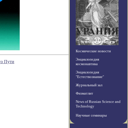
Космические новости
Энциклопедия
го Пути
космонавтика
Энциклопедия
"Естествознание"
Журнальный зал
Физматлит
News of Russian Science and
Technology
Научные семинары