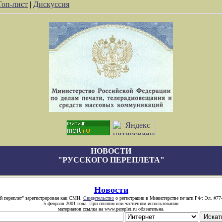
Топ-лист
|
Дискуссия
НОВОСТИ
"РУССКОГО ПЕРЕПЛЕТА"
Новости
й переплет" зарегистрирован как СМИ.
Свидетельство
о регистрации в Министерстве печати РФ: Эл. #77
5 февраля 2001 года. При полном или частичном использовании
материалов ссылка на www.pereplet.ru обязательна.