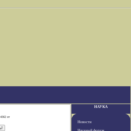
НАУКА
-4362 от
Новости
Научный форум