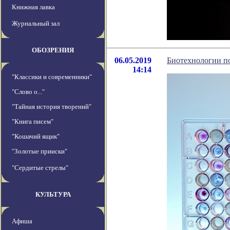
Книжная лавка
Журнальный зал
ОБОЗРЕНИЯ
06.05.2019
Биотехнологии по
14:14
"Классики и современники"
"Слово о..."
"Тайная история творений"
"Книга писем"
"Кошачий ящик"
"Золотые прииски"
"Сердитые стрелы"
КУЛЬТУРА
Афиша