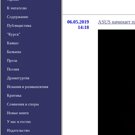
К читателю
Содержание
06.05.2019
ASUS начинает п
Публицистика
14:18
"Курск"
Кавказ
Балканы
Проза
Поэзия
Драматургия
Искания и размышления
Критика
Сомнения и споры
Новые книги
У нас в гостях
Издательство