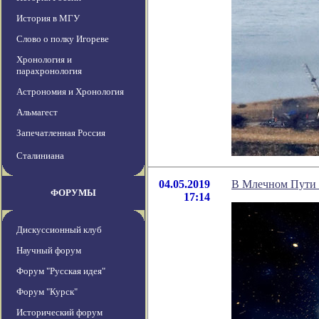
История в МГУ
Слово о полку Игореве
Хронология и
парахронология
Астрономия и Хронология
Альмагест
Запечатленная Россия
Сталиниана
04.05.2019
В Млечном Пути 
ФОРУМЫ
17:14
Дискуссионный клуб
Научный форум
Форум "Русская идея"
Форум "Курск"
Исторический форум