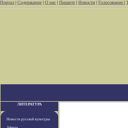
Портал
|
Содержание
|
О нас
|
Пишите
|
Новости
|
Голосование
|
ЛИТЕРАТУРА
Новости русской культуры
Афиша