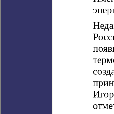
энер
Неда
Росс
появ
терм
созд
прин
Игор
отме