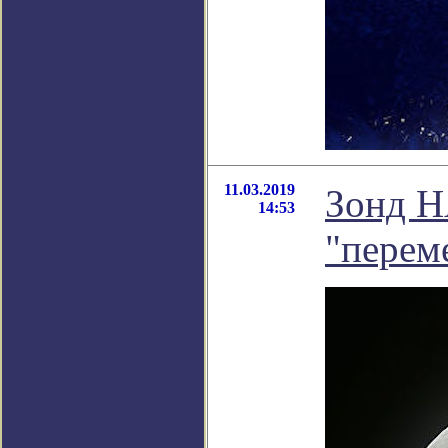
11.03.2019
Зонд Н
14:53
"перем