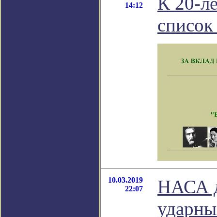
К 20-л
14:12
список
10.03.2019
НАСА д
22:07
ударны