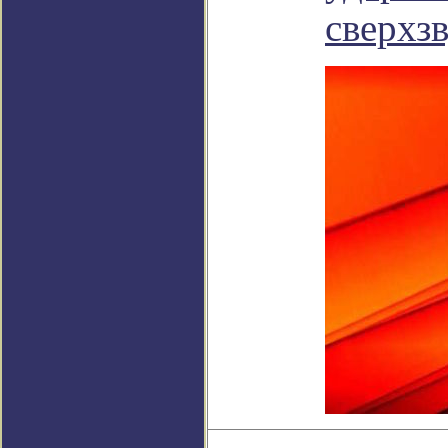
сверхз