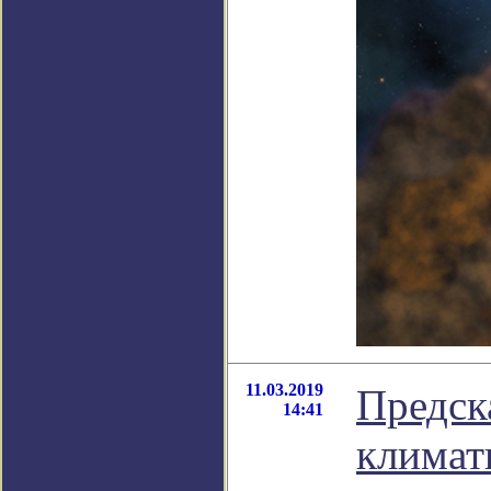
11.03.2019
Предск
14:41
климат