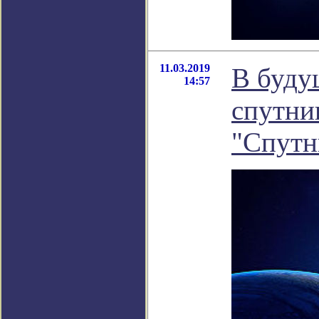
11.03.2019
В буду
14:57
спутни
"Спутн