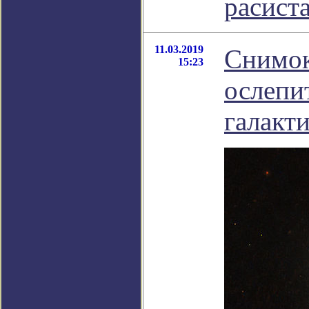
расист
11.03.2019
Снимок
15:23
ослепи
галакт