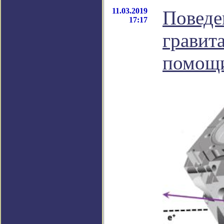
11.03.2019
Поведе
17:17
гравит
помощи