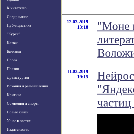
К читателю
Содержание
12.03.2019
"Моне 
Публицистика
13:18
"Курск"
литера
Кавказ
Волож
Балканы
Проза
Поэзия
11.03.2019
Нейрос
19:15
Драматургия
"Яндек
Искания и размышления
Критика
частиц
Сомнения и споры
Новые книги
У нас в гостях
Издательство