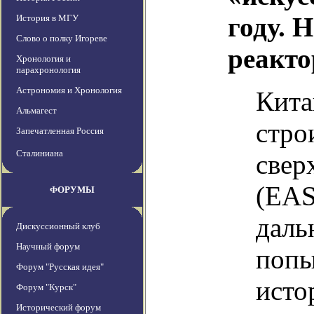
году. 
История в МГУ
Слово о полку Игореве
реакто
Хронология и
парахронология
Астрономия и Хронология
Кита
Альмагест
стро
Запечатленная Россия
Сталиниана
свер
(EAS
ФОРУМЫ
даль
Дискуссионный клуб
Научный форум
попы
Форум "Русская идея"
исто
Форум "Курск"
Исторический форум