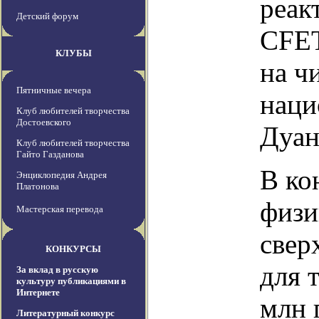
реак
Детский форум
CFET
КЛУБЫ
на ч
Пятничные вечера
наци
Клуб любителей творчества
Достоевского
Дуан
Клуб любителей творчества
Гайто Газданова
В ко
Энциклопедия Андрея
Платонова
физи
Мастерская перевода
свер
КОНКУРСЫ
для 
За вклад в русскую
культуру публикациями в
Интернете
млн 
Литературный конкурс