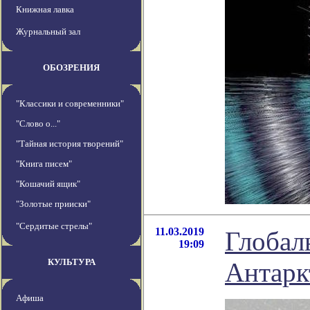
Книжная лавка
Журнальный зал
ОБОЗРЕНИЯ
"Классики и современники"
"Слово о..."
"Тайная история творений"
"Книга писем"
"Кошачий ящик"
"Золотые прииски"
"Сердитые стрелы"
11.03.2019
Глобал
19:09
КУЛЬТУРА
Антарк
Афиша