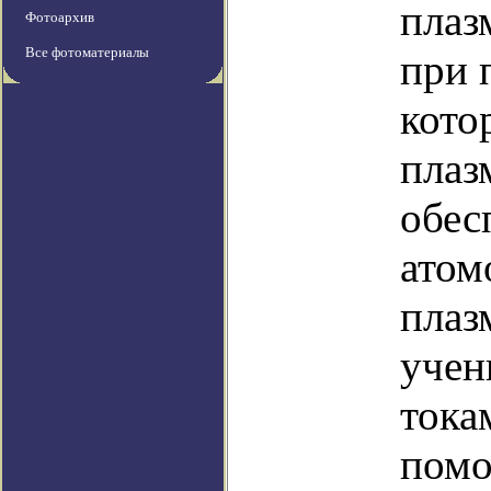
плаз
Фотоархив
Все фотоматериалы
при 
кото
плаз
обес
атом
плаз
учен
тока
помо