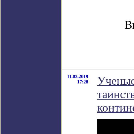
В
11.03.2019
Ученые
17:28
таинст
контин