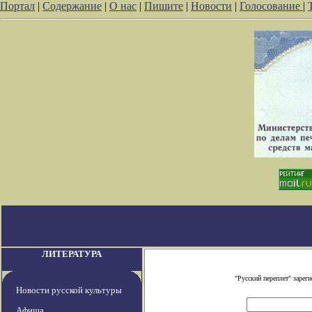
Портал
|
Содержание
|
О нас
|
Пишите
|
Новости
|
Голосование
|
ЛИТЕРАТУРА
"Русский переплет" заре
Новости русской культуры
Афиша