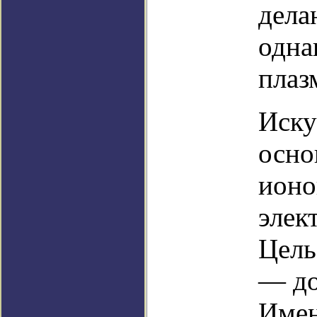
дела
одна
плаз
Иску
осно
ионо
элек
Цель
— до
Имен