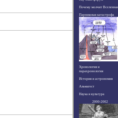
Почему молчит Вселенна
Парниковая катастрофа
Хронология и
парахронология
История и астрономия
Альмагест
Наука и культура
2000-2002