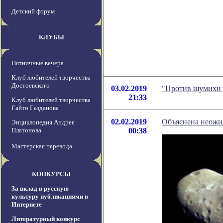
Детский форум
КЛУБЫ
Пятничные вечера
Клуб любителей творчества
Достоевского
03.02.2019
"Против шумихи 
21:33
Клуб любителей творчества
Гайто Газданова
02.02.2019
Объяснена неожид
Энциклопедия Андрея
Платонова
00:38
Мастерская перевода
КОНКУРСЫ
За вклад в русскую
культуру публикациями в
Интернете
Литературный конкурс