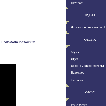
Научпоп
РАДИО
Читают и поют авторы Р
ОТДЫХ
ии Соломона Воложина
Музеи
Игры
Песни русского застолья
Народное
Смешное
О НАС
Редколлегия