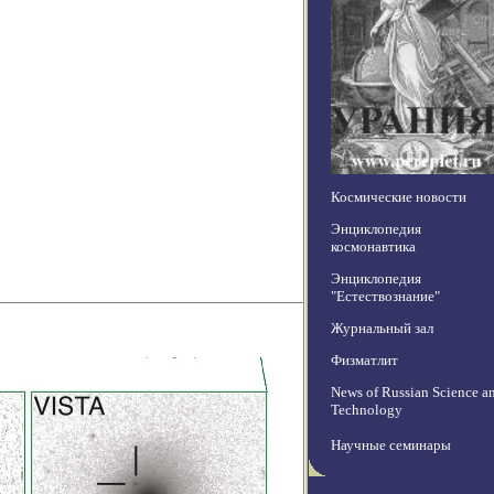
Космические новости
Энциклопедия
космонавтика
Энциклопедия
"Естествознание"
Журнальный зал
Физматлит
News of Russian Science a
Technology
Научные семинары