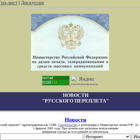
Топ-лист
|
Дискуссия
НОВОСТИ
"РУССКОГО ПЕРЕПЛЕТА"
Новости
сский переплет" зарегистрирован как СМИ.
Свидетельство
о регистрации в Министерстве печати РФ: Эл.
5 февраля 2001 года. При полном или частичном использовании
материалов ссылка на www.pereplet.ru обязательна.