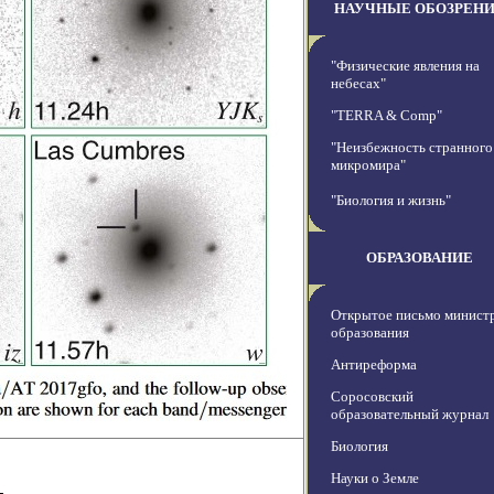
НАУЧНЫЕ ОБОЗРЕН
"Физические явления на
небесах"
"TERRA & Comp"
"Неизбежность странного
микромира"
"Биология и жизнь"
ОБРАЗОВАНИЕ
Открытое письмо минист
образования
Антиреформа
Соросовский
образовательный журнал
Биология
Науки о Земле