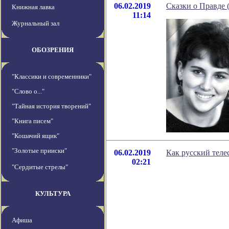
06.02.2019
Сказки о Правде 
Книжная лавка
11:14
Журнальный зал
ОБОЗРЕНИЯ
"Классики и современники"
"Слово о..."
"Тайная история творений"
"Книга писем"
"Кошачий ящик"
"Золотые прииски"
06.02.2019
Как русский тел
02:21
"Сердитые стрелы"
КУЛЬТУРА
Афиша