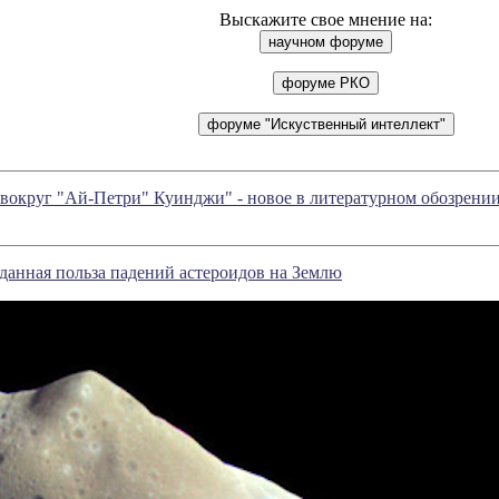
Выскажите свое мнение на:
вокруг "Ай-Петри" Куинджи" - новое в литературном обозрен
анная польза падений астероидов на Землю