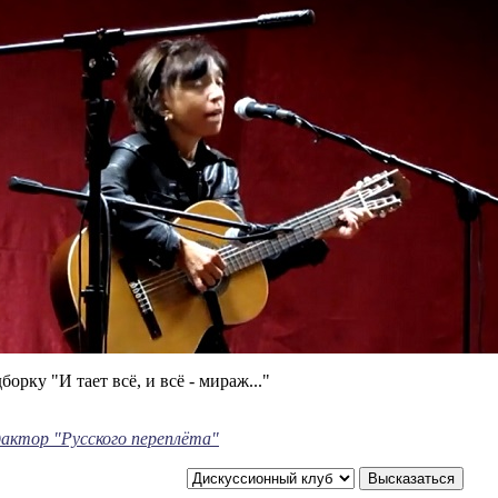
борку "И тает всё, и всё - мираж..."
дактор "Русского переплёта"