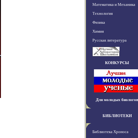
Математика и Механика
Технология
Физика
Химия
Русская литература
КОНКУРСЫ
Для молодых биолого
БИБЛИОТЕКИ
Библиотека Хроноса