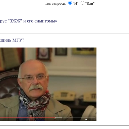
Тип запроса:
"И"
"Или"
рус "ЗЖЖ" и его симптомы»
 шпиль МГУ?