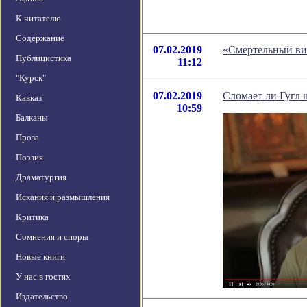
К читателю
Содержание
07.02.2019
«Смертельный ви
Публицистика
11:12
"Курск"
07.02.2019
Сломает ли Гугл
Кавказ
10:59
Балканы
Проза
Поэзия
Драматургия
Искания и размышления
Критика
Сомнения и споры
Новые книги
У нас в гостях
Издательство