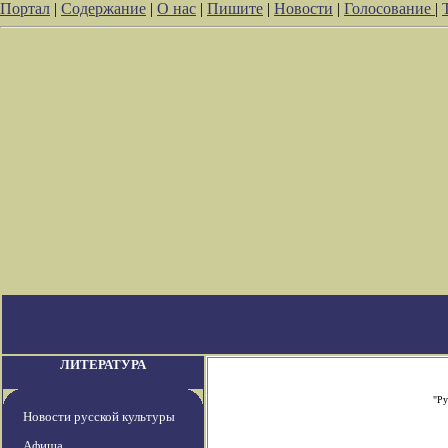
Портал
|
Содержание
|
О нас
|
Пишите
|
Новости
|
Голосование
|
ЛИТЕРАТУРА
"Ру
Новости русской культуры
Афиша