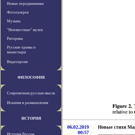
Новые передвжиники
Фотогалерея
Музыка
"Неизвестные" музеи
Риторика
Русские храмы и
монастыри
Видеоархив
ФИЛОСОФИЯ
Современная русская мысль
Искания и размышления
ИСТОРИЯ
06.02.2019
Новые стихи М
00:57
История России