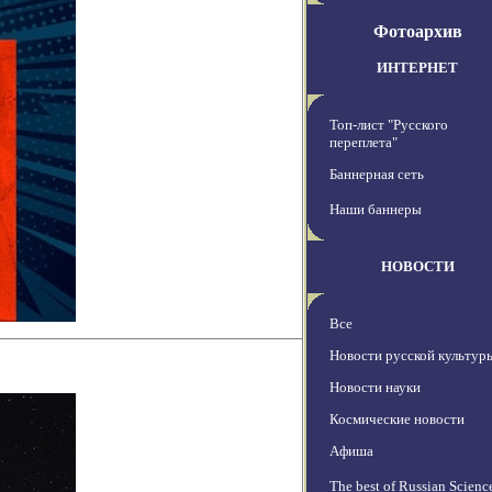
Фотоархив
ИНТЕРНЕТ
Топ-лист "Русского
переплета"
Баннерная сеть
Наши баннеры
НОВОСТИ
Все
Новости русской культур
Новости науки
Космические новости
Афиша
The best of Russian Scienc