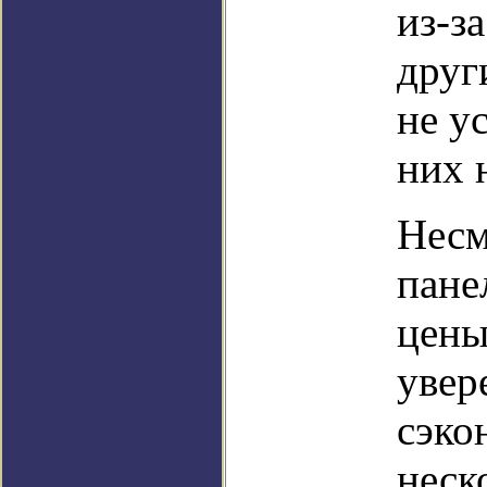
из-з
друг
не у
них 
Несм
пане
цены
увер
сэко
неск