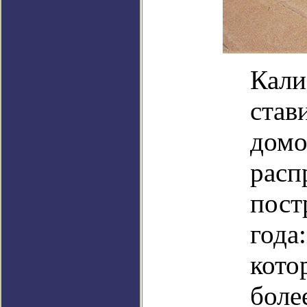
Кали
став
домо
расп
пост
года
кото
боле