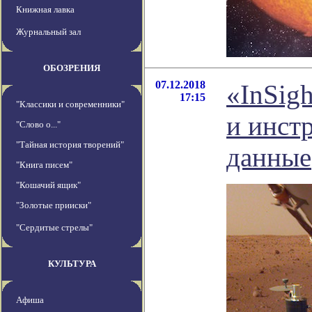
Книжная лавка
Журнальный зал
ОБОЗРЕНИЯ
07.12.2018
«InSig
17:15
"Классики и современники"
и инст
"Слово о..."
"Тайная история творений"
данные
"Книга писем"
"Кошачий ящик"
"Золотые прииски"
"Сердитые стрелы"
КУЛЬТУРА
Афиша