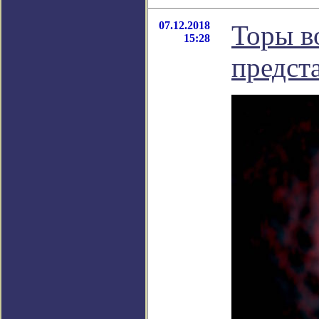
07.12.2018
Торы в
15:28
предст