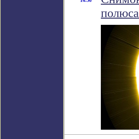
14:56
полюса