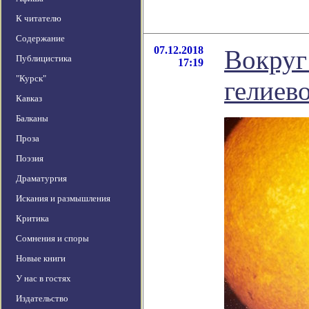
К читателю
Содержание
07.12.2018
Вокруг
Публицистика
17:19
"Курск"
гелиев
Кавказ
Балканы
Проза
Поэзия
Драматургия
Искания и размышления
Критика
Сомнения и споры
Новые книги
У нас в гостях
Издательство