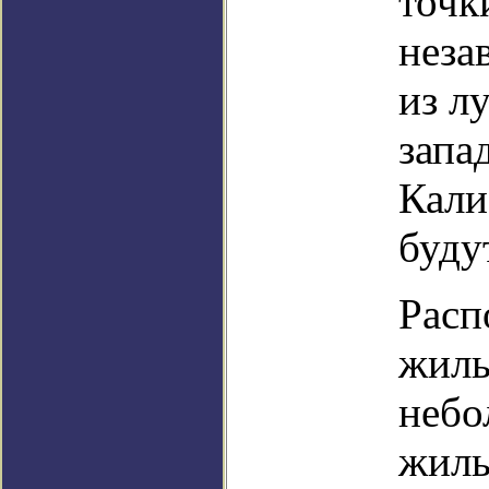
точк
неза
из л
запа
Кали
буду
Расп
жилы
небо
жилы