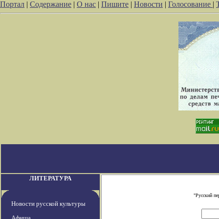
Портал
|
Содержание
|
О нас
|
Пишите
|
Новости
|
Голосование
|
ЛИТЕРАТУРА
"Русский пе
Новости русской культуры
Афиша