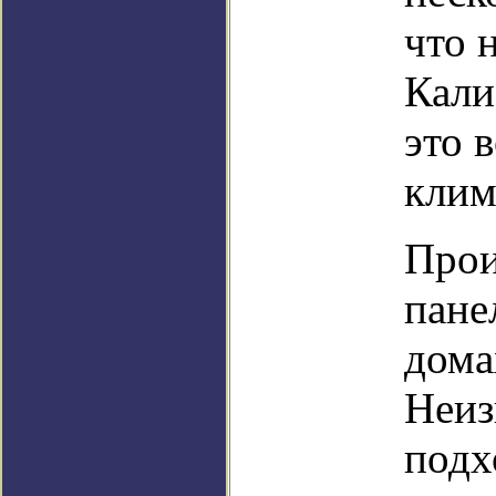
что 
Кали
это 
клим
Прои
пане
дома
Неиз
подх