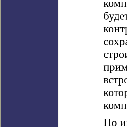
комп
буде
конт
сохр
стро
прим
встр
кото
комп
По и