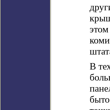
друг
крыш
этом
коми
штат
В те
боль
пане
быто