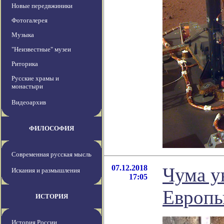
Новые передвжиники
Фотогалерея
Музыка
"Неизвестные" музеи
Риторика
Русские храмы и
монастыри
Видеоархив
ФИЛОСОФИЯ
Современная русская мысль
07.12.2018
Чума у
Искания и размышления
17:05
Европы
ИСТОРИЯ
История России