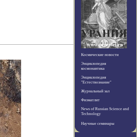
Космические новости
Энциклопедия
космонавтика
Энциклопедия
"Естествознание"
Журнальный зал
Физматлит
News of Russian Science and
Technology
Научные семинары