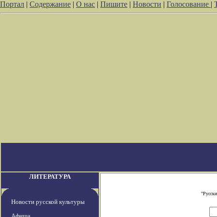
Портал
|
Содержание
|
О нас
|
Пишите
|
Новости
|
Голосование
|
ЛИТЕРАТУРА
"Русски
Новости русской культуры
Афиша