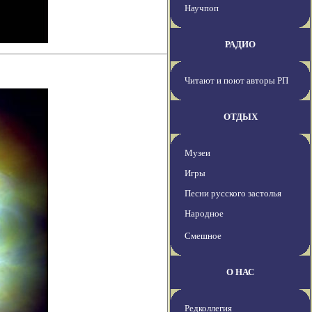
Научпоп
РАДИО
Читают и поют авторы РП
ОТДЫХ
Музеи
Игры
Песни русского застолья
Народное
Смешное
О НАС
Редколлегия