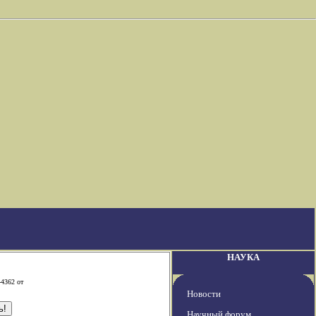
НАУКА
-4362 от
Новости
Научный форум