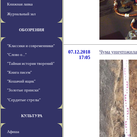
Книжная лавка
Журнальный зал
ОБОЗРЕНИЯ
"Классики и современники"
07.12.2018
Чума уничтожила
"Слово о..."
17:05
"Тайная история творений"
"Книга писем"
"Кошачий ящик"
"Золотые прииски"
"Сердитые стрелы"
КУЛЬТУРА
Афиша