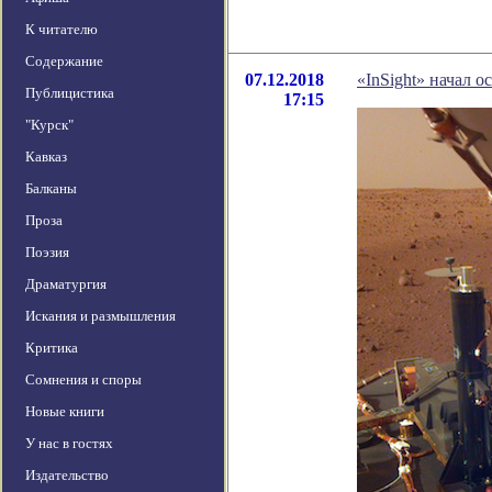
К читателю
Содержание
07.12.2018
«InSight» начал 
Публицистика
17:15
"Курск"
Кавказ
Балканы
Проза
Поэзия
Драматургия
Искания и размышления
Критика
Сомнения и споры
Новые книги
У нас в гостях
Издательство