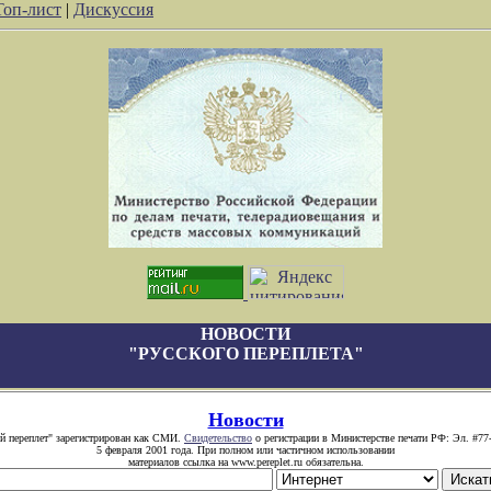
Топ-лист
|
Дискуссия
НОВОСТИ
"РУССКОГО ПЕРЕПЛЕТА"
Новости
й переплет" зарегистрирован как СМИ.
Свидетельство
о регистрации в Министерстве печати РФ: Эл. #77
5 февраля 2001 года. При полном или частичном использовании
материалов ссылка на www.pereplet.ru обязательна.