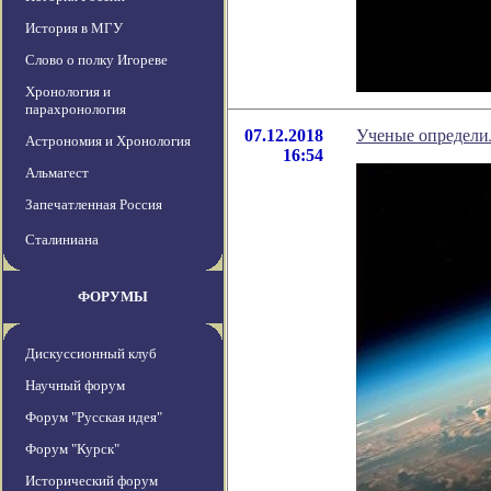
История в МГУ
Слово о полку Игореве
Хронология и
парахронология
07.12.2018
Ученые определи
Астрономия и Хронология
16:54
Альмагест
Запечатленная Россия
Сталиниана
ФОРУМЫ
Дискуссионный клуб
Научный форум
Форум "Русская идея"
Форум "Курск"
Исторический форум