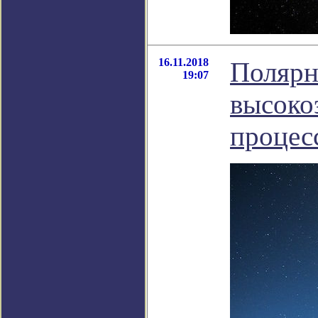
16.11.2018
Полярн
19:07
высоко
процес