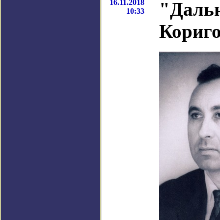
16.11.2018
"Дальн
10:33
Кориго