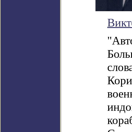
Викт
"Авт
Боль
слов
Кори
воен
индо
кора