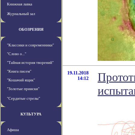
Книжная лавка
Журнальный зал
ОБОЗРЕНИЯ
"Классики и современники"
"Слово о..."
"Тайная история творений"
"Книга писем"
19.11.2018
Протот
14:12
"Кошачий ящик"
испыта
"Золотые прииски"
"Сердитые стрелы"
КУЛЬТУРА
Афиша