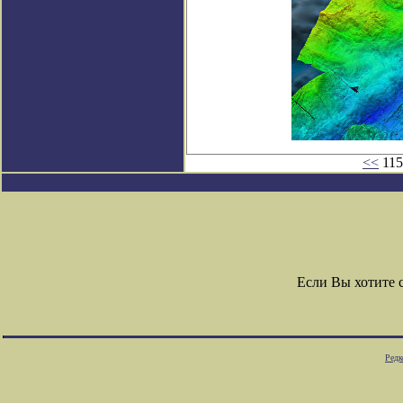
<<
115
Если Вы хотите 
Редк