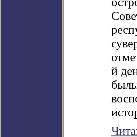
остр
Сове
респ
суве
отме
й де
былы
восп
исто
Чита