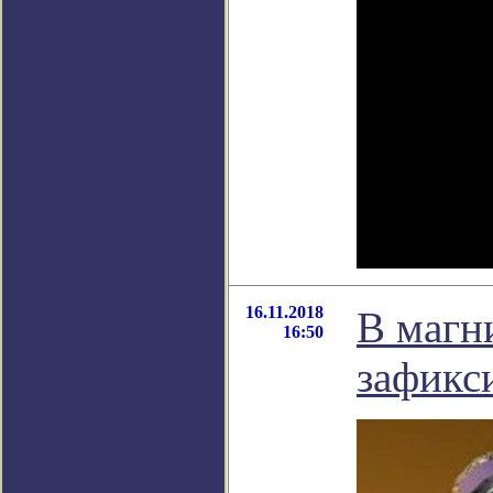
16.11.2018
В магн
16:50
зафикс