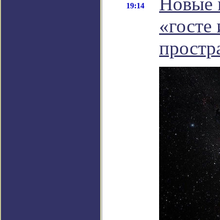
Новые 
19:14
«госте
простр