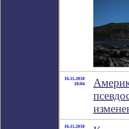
16.11.2018
Америк
18:04
псевдо
измене
16.11.2018