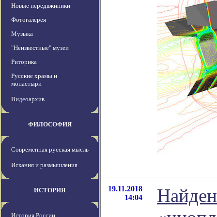
Новые передвжиники
Фотогалерея
Музыка
"Неизвестные" музеи
Риторика
Русские храмы и
монастыри
Видеоархив
ФИЛОСОФИЯ
Современная русская мысль
Искания и размышления
19.11.2018
Найдена
ИСТОРИЯ
14:04
История России