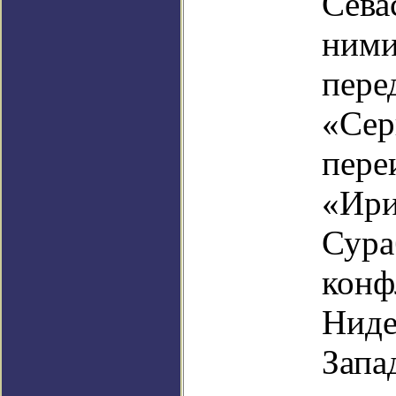
Сева
ними
пере
«Сер
пере
«Ири
Сура
конф
Ниде
Запа