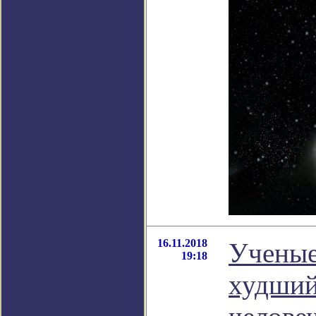
16.11.2018
Ученые
19:18
худший