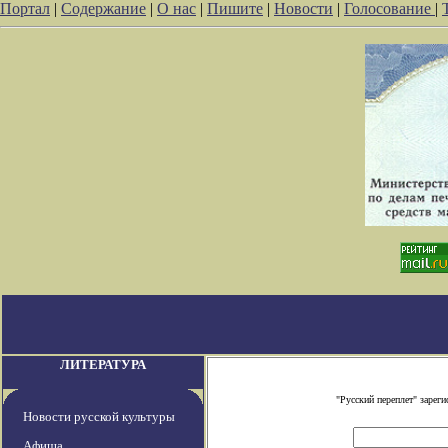
Портал
|
Содержание
|
О нас
|
Пишите
|
Новости
|
Голосование
|
ЛИТЕРАТУРА
"Русский переплет" заре
Новости русской культуры
Афиша