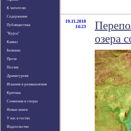
К читателю
Содержание
19.11.2018
Перепо
Публицистика
14:23
"Курск"
озера 
Кавказ
Балканы
Проза
Поэзия
Драматургия
Искания и размышления
Критика
Сомнения и споры
Новые книги
У нас в гостях
Издательство