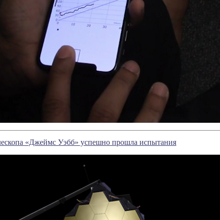
елескопа «Джеймс Уэбб» успешно прошла испытания