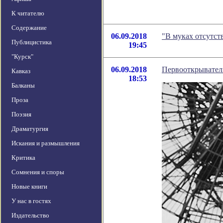
К читателю
Содержание
06.09.2018
"В муках отсутст
Публицистика
19:45
"Курск"
06.09.2018
Первооткрывател
Кавказ
18:53
Балканы
Проза
Поэзия
Драматургия
Искания и размышления
Критика
Сомнения и споры
Новые книги
У нас в гостях
Издательство