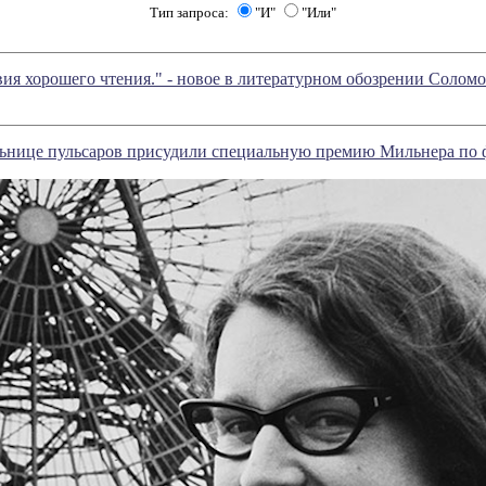
Тип запроса:
"И"
"Или"
вия хорошего чтения." - новое в литературном обозрении Соло
ьнице пульсаров присудили специальную премию Мильнера по 