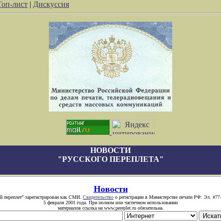
Топ-лист
|
Дискуссия
НОВОСТИ
"РУССКОГО ПЕРЕПЛЕТА"
Новости
й переплет" зарегистрирован как СМИ.
Свидетельство
о регистрации в Министерстве печати РФ: Эл. #77
5 февраля 2001 года. При полном или частичном использовании
материалов ссылка на www.pereplet.ru обязательна.