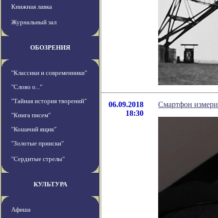
Книжная лавка
Журнальный зал
ОБОЗРЕНИЯ
"Классики и современники"
"Слово о..."
"Тайная история творений"
06.09.2018
Смартфон измерил
18:30
"Книга писем"
"Кошачий ящик"
"Золотые прииски"
"Сердитые стрелы"
КУЛЬТУРА
Афиша