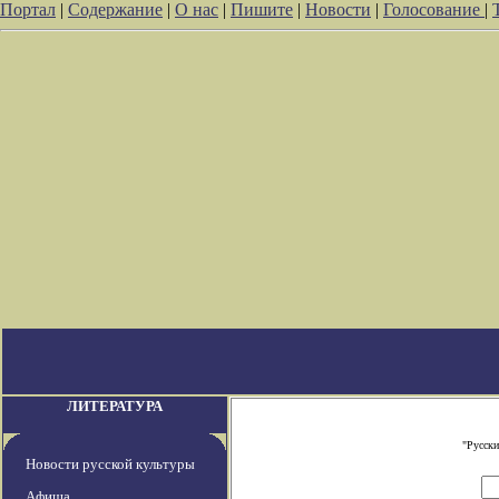
Портал
|
Содержание
|
О нас
|
Пишите
|
Новости
|
Голосование
|
ЛИТЕРАТУРА
"Русски
Новости русской культуры
Афиша