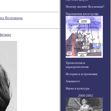
Почему молчит Вселенная?
Парниковая катастрофа
мона Воложина
физике
Хронология и
парахронология
История и астрономия
Альмагест
Наука и культура
2000-2002