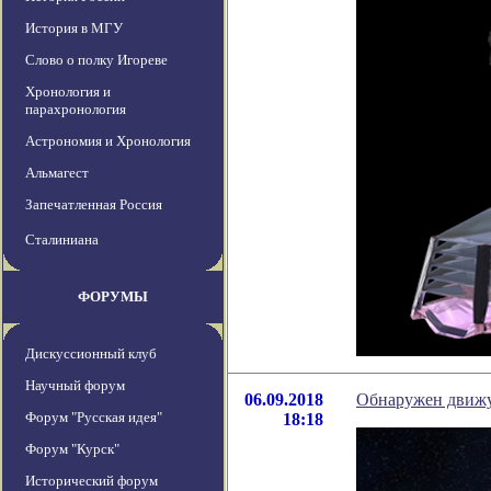
История в МГУ
Слово о полку Игореве
Хронология и
парахронология
Астрономия и Хронология
Альмагест
Запечатленная Россия
Сталиниана
ФОРУМЫ
Дискуссионный клуб
Научный форум
06.09.2018
Обнаружен движу
Форум "Русская идея"
18:18
Форум "Курск"
Исторический форум