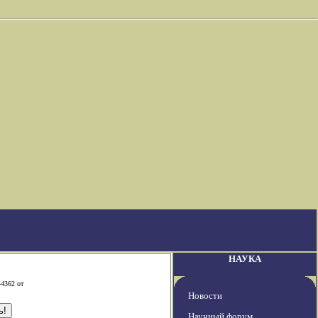
НАУКА
-4362 от
Новости
Научный форум