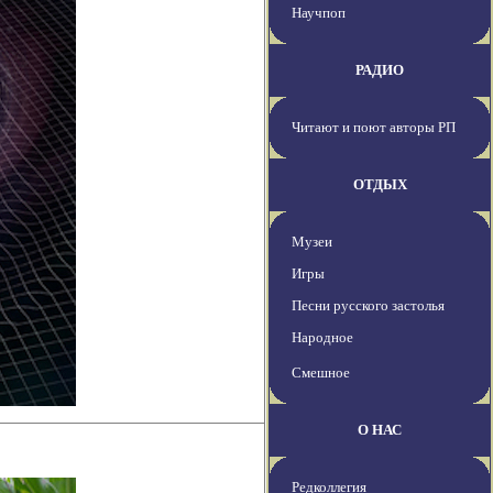
Научпоп
РАДИО
Читают и поют авторы РП
ОТДЫХ
Музеи
Игры
Песни русского застолья
Народное
Смешное
О НАС
Редколлегия