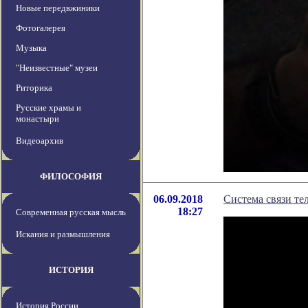
Новые передвжиники
Фотогалерея
Музыка
"Неизвестные" музеи
Риторика
Русские храмы и
монастыри
Видеоархив
ФИЛОСОФИЯ
06.09.2018
Система связи т
18:27
Современная русская мысль
Искания и размышления
ИСТОРИЯ
История России