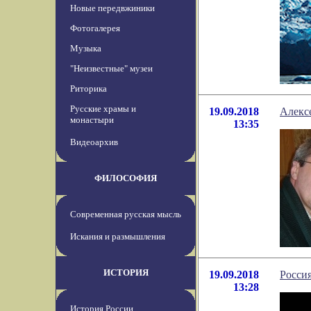
Новые передвжиники
Фотогалерея
Музыка
"Неизвестные" музеи
Риторика
Русские храмы и
19.09.2018
Алексе
монастыри
13:35
Видеоархив
ФИЛОСОФИЯ
Современная русская мысль
Искания и размышления
ИСТОРИЯ
19.09.2018
Росси
13:28
История России