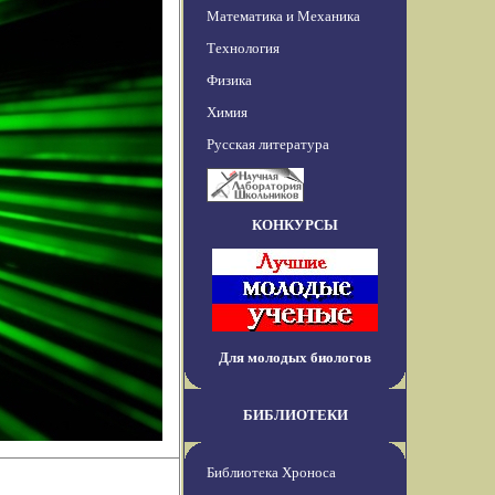
Математика и Механика
Технология
Физика
Химия
Русская литература
КОНКУРСЫ
Для молодых биологов
БИБЛИОТЕКИ
Библиотека Хроноса