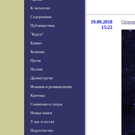
К читателю
Содержание
19.09.2018
Опров
Публицистика
15:22
"Курск"
Кавказ
Балканы
Проза
Поэзия
Драматургия
Искания и размышления
Критика
Сомнения и споры
Новые книги
У нас в гостях
Издательство