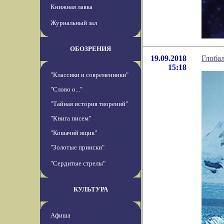
Книжная лавка
Журнальный зал
ОБОЗРЕНИЯ
19.09.2018
Глобал
15:18
"Классики и современники"
"Слово о..."
"Тайная история творений"
"Книга писем"
"Кошачий ящик"
"Золотые прииски"
"Сердитые стрелы"
КУЛЬТУРА
Афиша