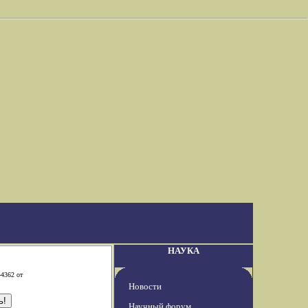
НАУКА
-4362 от
Новости
Научный форум