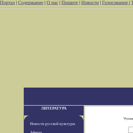
Портал
|
Содержание
|
О нас
|
Пишите
|
Новости
|
Голосование
|
ЛИТЕРАТУРА
"Русски
Новости русской культуры
Афиша