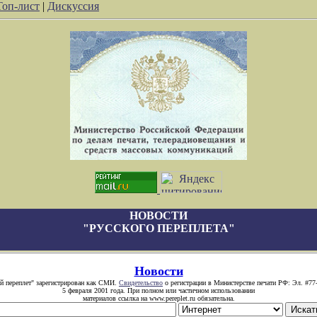
Топ-лист
|
Дискуссия
НОВОСТИ
"РУССКОГО ПЕРЕПЛЕТА"
Новости
й переплет" зарегистрирован как СМИ.
Свидетельство
о регистрации в Министерстве печати РФ: Эл. #77
5 февраля 2001 года. При полном или частичном использовании
материалов ссылка на www.pereplet.ru обязательна.