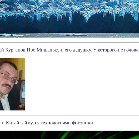
й Курганов Про Мишаньку и его дедушку. У которого не голова
я и Китай займутся технологиями фотоники