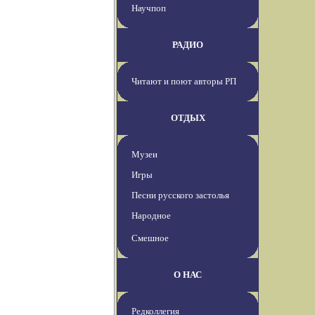
Научпоп
РАДИО
Читают и поют авторы РП
ОТДЫХ
Музеи
Игры
Песни русского застолья
Народное
Смешное
О НАС
Редколлегия