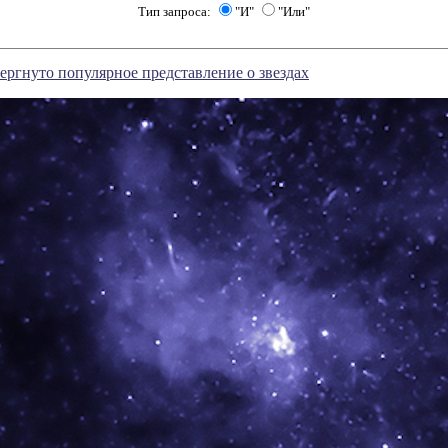
Тип запроса:
"И"
"Или"
ергнуто популярное представление о звездах