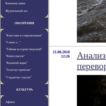
Книжная лавка
Журнальный зал
ОБОЗРЕНИЯ
"Классики и современники"
"Слово о..."
"Тайная история творений"
21.08.2018
Анализ
"Книга писем"
12:26
перево
"Кошачий ящик"
"Золотые прииски"
"Сердитые стрелы"
КУЛЬТУРА
Афиша