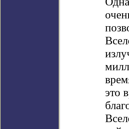
Одна
очен
позв
Всел
излу
милл
врем
это 
благ
Всел