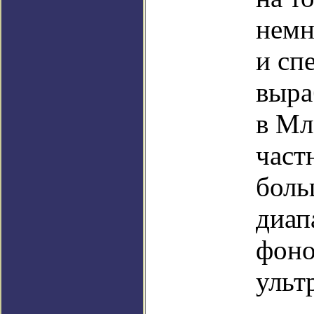
немн
и сп
выра
в Мл
част
боль
диап
фоно
ульт