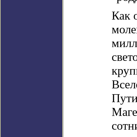
Как 
моле
милл
свет
круп
Всел
Пути
Маге
сотн