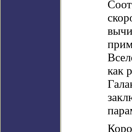
Соот
скор
вычи
прим
Всел
как 
Гала
закл
пара
Коро