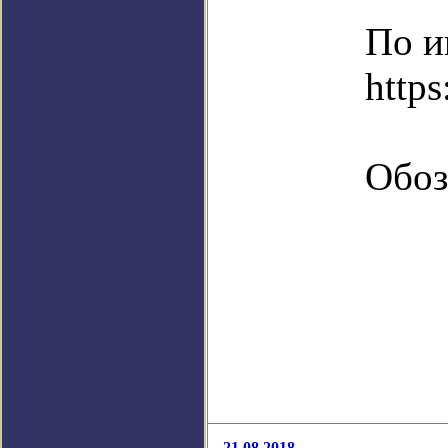
По и
http
Обоз
21.08.2018