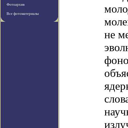
Фотоархив
моло
Все фотоматериалы
моле
не м
эвол
фоно
объя
ядер
слов
науч
излу