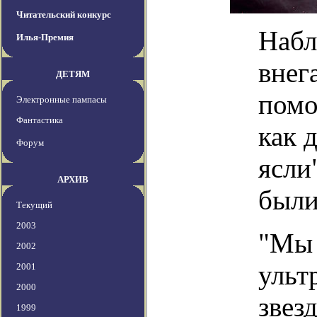
Читательский конкурс
Набл
Илья-Премия
внег
ДЕТЯМ
помо
Электронные пампасы
Фантастика
как 
Форум
ясли
АРХИВ
были
Текущий
2003
"Мы 
2002
ульт
2001
2000
звез
1999