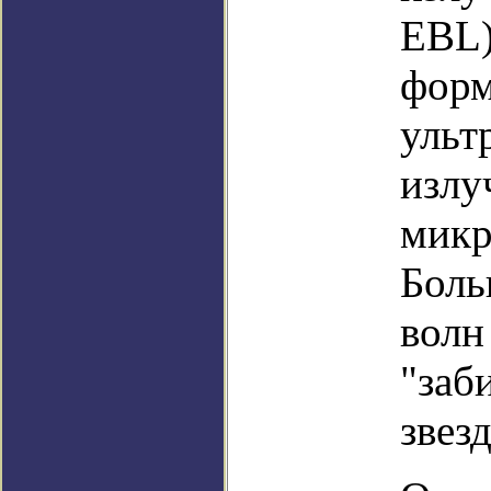
EBL)
форм
ульт
излу
микр
Боль
волн
"заб
звезд