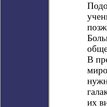
Подо
учен
позж
Боль
обще
В пр
миро
нужн
гала
их в