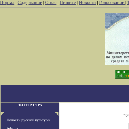
Портал
|
Содержание
|
О нас
|
Пишите
|
Новости
|
Голосование
|
ЛИТЕРАТУРА
"Рус
Новости русской культуры
Афиша