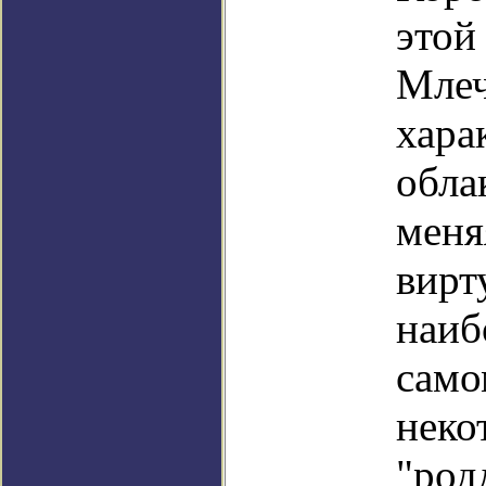
этой
Млеч
хара
обла
меня
вирт
наиб
само
неко
"род