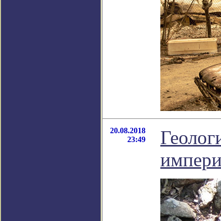
20.08.2018
Геолог
23:49
импери