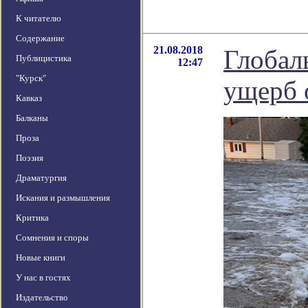
К читателю
Содержание
21.08.2018
Глобал
Публицистика
12:47
"Курск"
ущерб 
Кавказ
Балканы
Проза
Поэзия
Драматургия
Искания и размышления
Критика
Сомнения и споры
Новые книги
У нас в гостях
Издательство