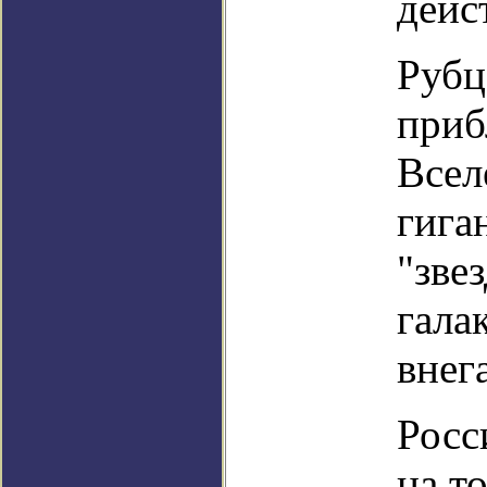
дейс
Рубц
приб
Всел
гига
"зве
гала
внег
Росс
на то