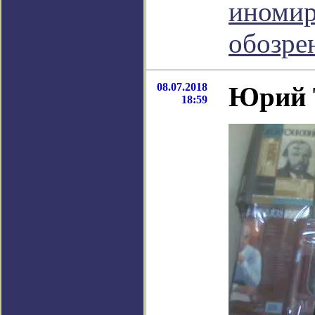
иномир
обозре
08.07.2018
Юрий Т
18:59