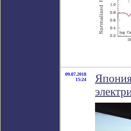
09.07.2018
Япония
15:24
электр