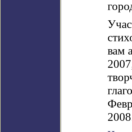
горо
Учас
стих
вам 
2007
твор
глаг
Февр
2008