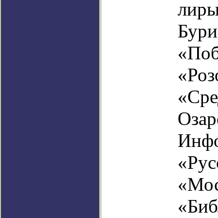
лиры
Бури
«Поб
«Роз
«Сре
Озар
Инфо
«Рус
«Мос
«Биб