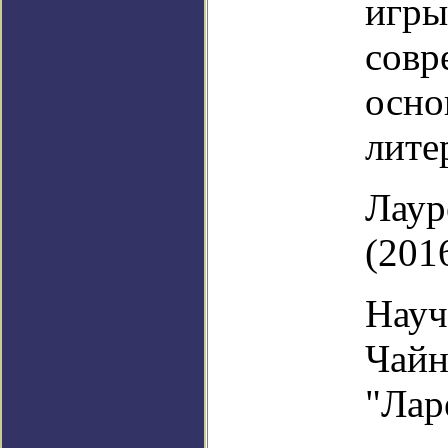
игры
совр
осно
лите
Лаур
(201
Науч
Чайн
"Лар