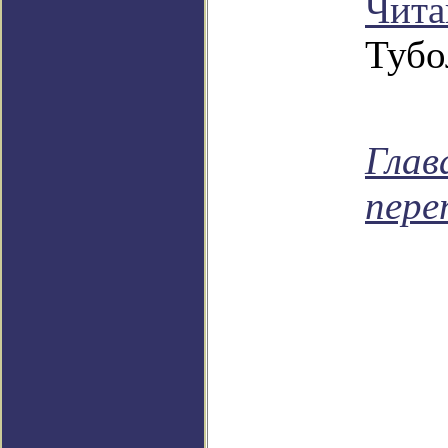
Чита
Тубо
Глав
пере