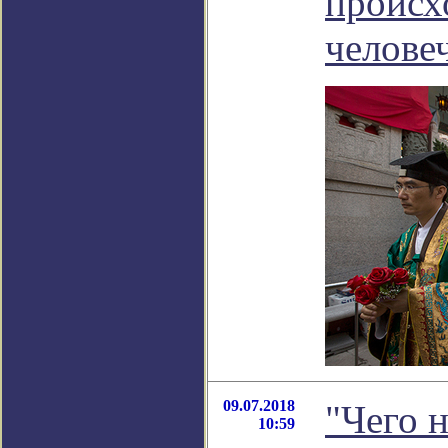
происх
челове
09.07.2018
"Чего н
10:59