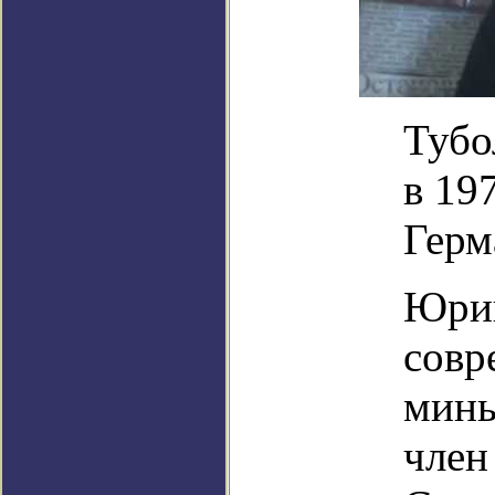
Тубо
в 19
Герм
Юрий
совр
минь
член