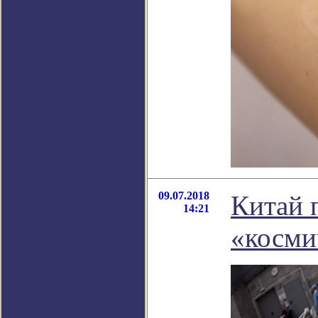
09.07.2018
Китай 
14:21
«косми