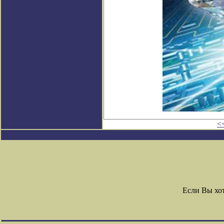
<
Если Вы хо