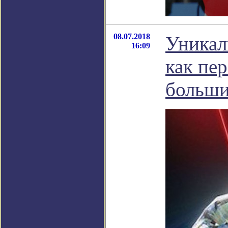
08.07.2018
Уникал
16:09
как пе
больши