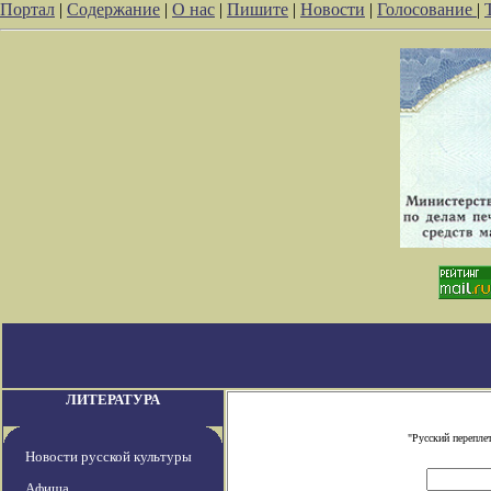
Портал
|
Содержание
|
О нас
|
Пишите
|
Новости
|
Голосование
|
ЛИТЕРАТУРА
"Русский перепле
Новости русской культуры
Афиша