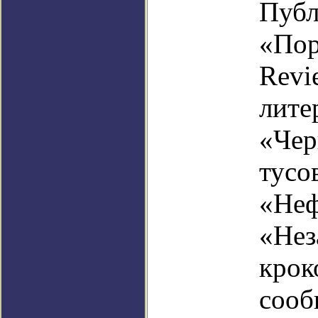
Публ
«Пор
Revi
лите
«Чер
тусо
«Неф
«Нез
крок
сооб