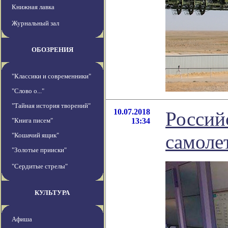
Книжная лавка
Журнальный зал
ОБОЗРЕНИЯ
"Классики и современники"
"Слово о..."
"Тайная история творений"
10.07.2018
Россий
"Книга писем"
13:34
самоле
"Кошачий ящик"
"Золотые прииски"
"Сердитые стрелы"
КУЛЬТУРА
Афиша