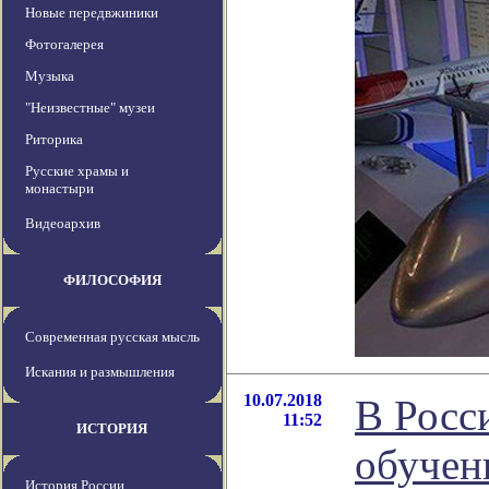
Новые передвжиники
Фотогалерея
Музыка
"Неизвестные" музеи
Риторика
Русские храмы и
монастыри
Видеоархив
ФИЛОСОФИЯ
Современная русская мысль
Искания и размышления
10.07.2018
В Росс
11:52
ИСТОРИЯ
обучен
История России