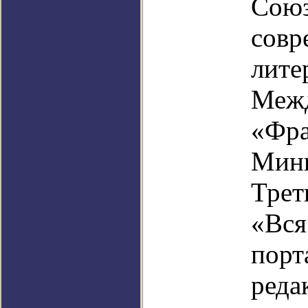
Союз
совр
лите
Межд
«Фра
Минь
Трет
«Вся
порт
реда