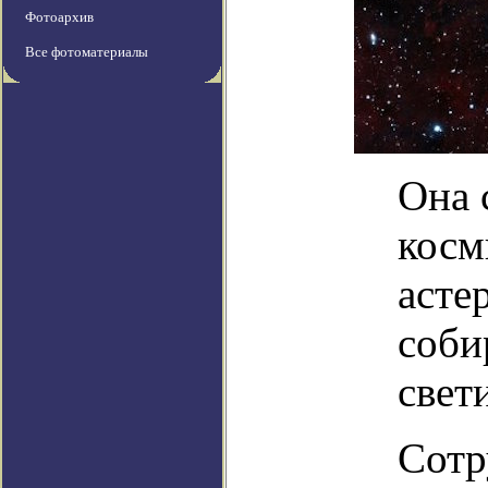
Фотоархив
Все фотоматериалы
Она 
косм
асте
соби
свет
Сотр