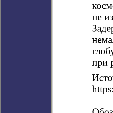
косм
не и
Заде
нема
глоб
при 
Исто
http
Обоз