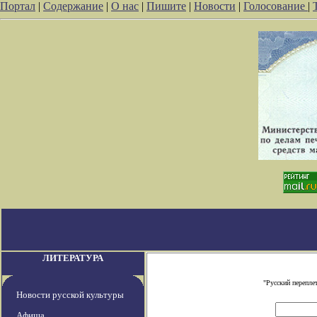
Портал
|
Содержание
|
О нас
|
Пишите
|
Новости
|
Голосование
|
ЛИТЕРАТУРА
"Русский перепле
Новости русской культуры
Афиша