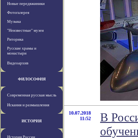
Новые передвжиники
Фотогалерея
Музыка
"Неизвестные" музеи
Риторика
Русские храмы и
монастыри
Видеоархив
ФИЛОСОФИЯ
Современная русская мысль
Искания и размышления
10.07.2018
В Росс
11:52
ИСТОРИЯ
обучен
История России