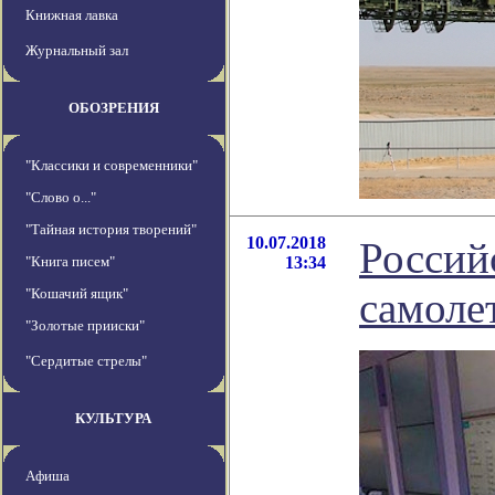
Книжная лавка
Журнальный зал
ОБОЗРЕНИЯ
"Классики и современники"
"Слово о..."
"Тайная история творений"
10.07.2018
Россий
"Книга писем"
13:34
самоле
"Кошачий ящик"
"Золотые прииски"
"Сердитые стрелы"
КУЛЬТУРА
Афиша