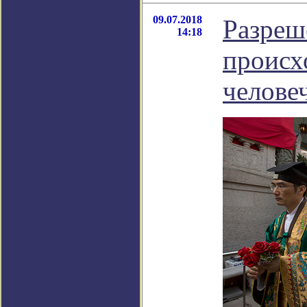
09.07.2018
Разреш
14:18
происх
челове