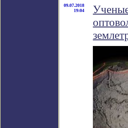
09.07.2018
Ученые
19:04
оптово
землет