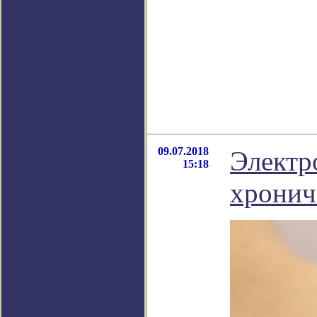
09.07.2018
Электр
15:18
хронич