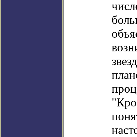
числ
боль
объя
возн
звез
план
проц
"Кро
поня
наст