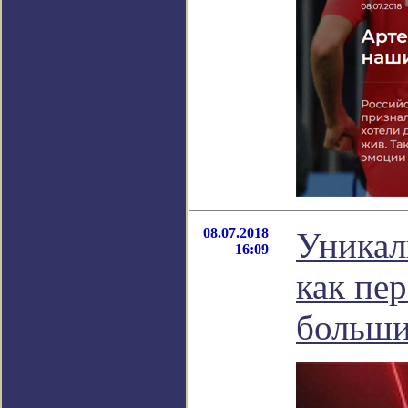
08.07.2018
Уникал
16:09
как пе
больши