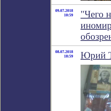
09.07.2018
"Чего н
10:59
иномир
обозре
08.07.2018
Юрий Т
18:59