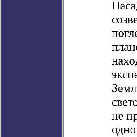
Паса
созв
погл
план
нахо
эксп
Земл
свет
не п
одно