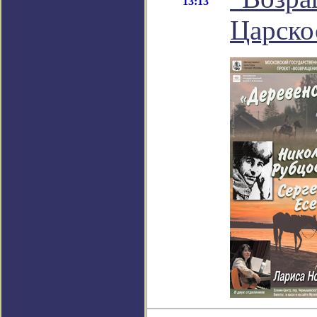
13:13
Царско