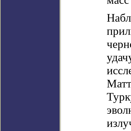
Набл
прил
черн
удач
иссл
Матт
Турк
эвол
излу