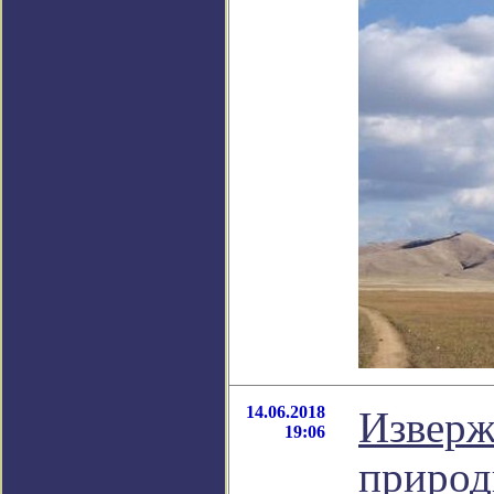
14.06.2018
Изверж
19:06
природ