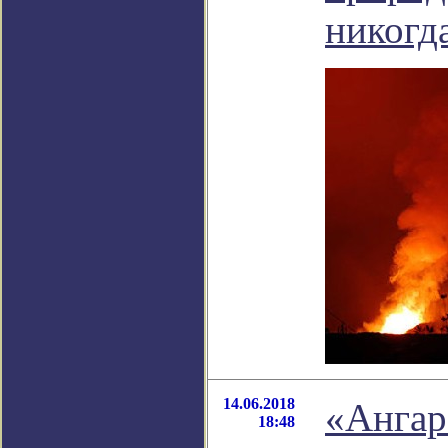
никогд
14.06.2018
«Ангар
18:48