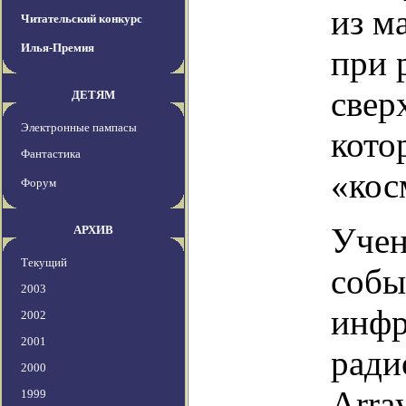
из м
Читательский конкурс
Илья-Премия
при 
свер
ДЕТЯМ
Электронные пампасы
кото
Фантастика
«кос
Форум
Учен
АРХИВ
Текущий
собы
2003
инфр
2002
2001
ради
2000
Arra
1999