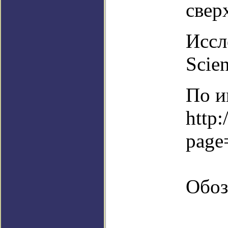
свер
Иссл
Scien
По и
http:
page
Обоз