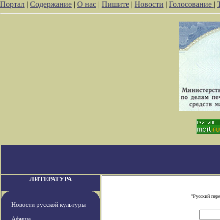
Портал
|
Содержание
|
О нас
|
Пишите
|
Новости
|
Голосование
|
ЛИТЕРАТУРА
"Русский пер
Новости русской культуры
Афиша