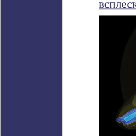
всплес