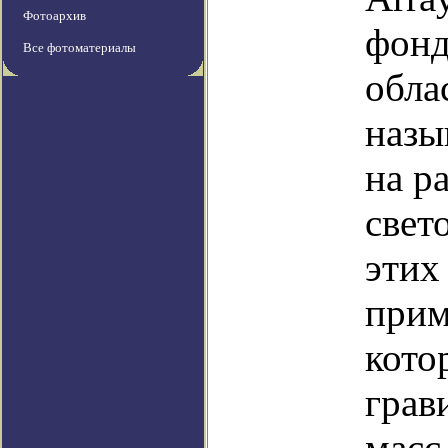
Фотоархив
фонд
Все фотоматериалы
обла
назы
на р
свет
этих
прим
кото
грав
масс