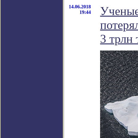
14.06.2018
Ученые
19:44
потеря
3 трлн