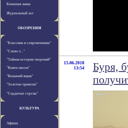
Книжная лавка
Журнальный зал
ОБОЗРЕНИЯ
"Классики и современники"
"Слово о..."
"Тайная история творений"
15.06.2018
Буря, 
"Книга писем"
13:54
получи
"Кошачий ящик"
"Золотые прииски"
"Сердитые стрелы"
КУЛЬТУРА
Афиша