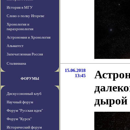
История в МГУ
Слово о полку Игореве
Хронология и
парахронология
Астрономия и Хронология
Альмагест
Запечатленная Россия
Сталиниана
15.06.2018
Астро
13:45
ФОРУМЫ
далеко
Дискуссионный клуб
дырой
Научный форум
Форум "Русская идея"
Форум "Курск"
Исторический форум