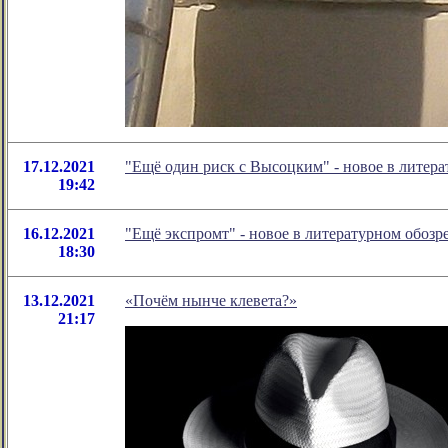
17.12.2021
"Ещё один риск с Высоцким" - новое в лите
19:42
16.12.2021
"Ещё экспромт" - новое в литературном обо
18:30
13.12.2021
«Почём нынче клевета?»
21:17