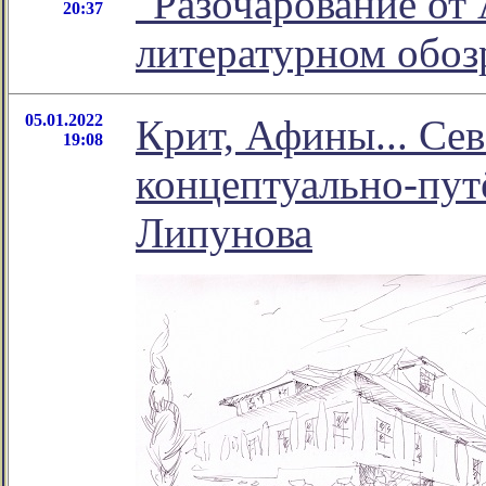
"Разочарование от 
20:37
литературном обо
05.01.2022
Крит, Афины... Се
19:08
концептуально-пут
Липунова