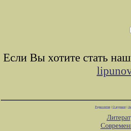
Если Вы хотите стать на
lipuno
Редколлегия
|
О журнале
|
Ав
Литера
Современ