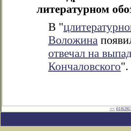
литературном об
В "
цлитературно
Воложина
появил
отвечал на выпа
Кончаловского
".
<<
61
|
62
|
6