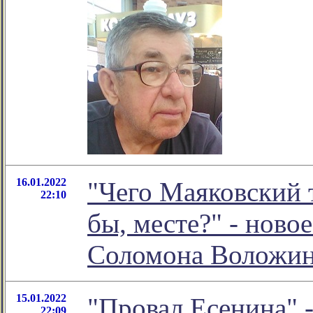
16.01.2022
"Чего Маяковский т
22:10
бы, месте?" - ново
Соломона Воложи
15.01.2022
"Провал Есенина" -
22:09