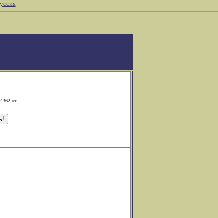
уссия
-4362 от