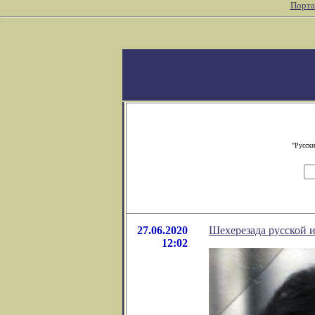
Порта
"Русски
27.06.2020
Шехерезада русской 
12:02