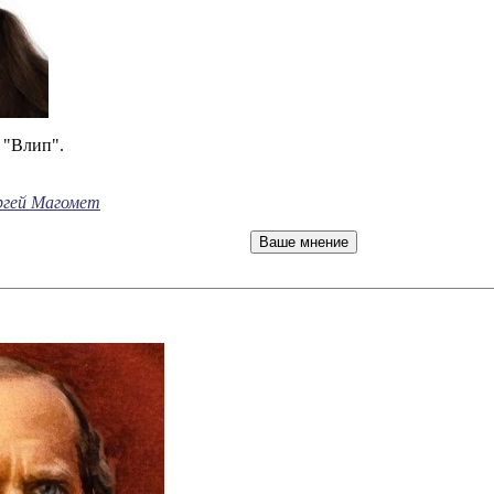
 "Влип".
ргей Магомет