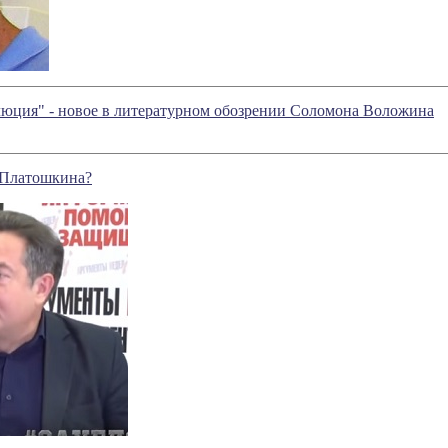
юция" - новое в литературном обозрении Соломона Воложина
 Платошкина?