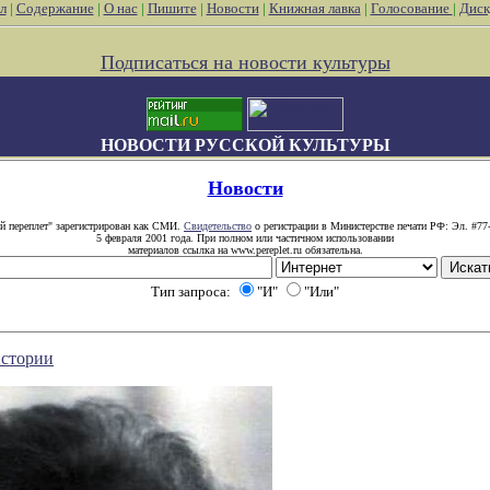
л
|
Содержание
|
О нас
|
Пишите
|
Новости
|
Книжная лавка
|
Голосование
|
Диск
Подписаться на новости культуры
НОВОСТИ РУССКОЙ КУЛЬТУРЫ
Новости
й переплет" зарегистрирован как СМИ.
Свидетельство
о регистрации в Министерстве печати РФ: Эл. #77
5 февраля 2001 года. При полном или частичном использовании
материалов ссылка на www.pereplet.ru обязательна.
Тип запроса:
"И"
"Или"
истории