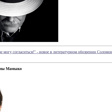
 не могу согласиться!" - новое в литературном обозрении Солом
ины Мамыко