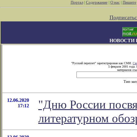
Портал
|
Содержание
|
О нас
|
Пишите
Подписатьс
НОВОСТИ 
"Русский переплет" зарегистрирован как СМИ.
Св
5 февраля 2001 года.
материалов ссы
Тип за
12.06.2020
"Дню России посвя
17:12
литературном обо