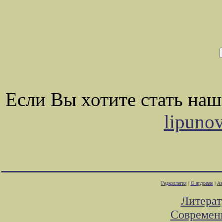
Если Вы хотите стать на
lipuno
Редколлегия
|
О журнале
|
Ав
Литера
Современ