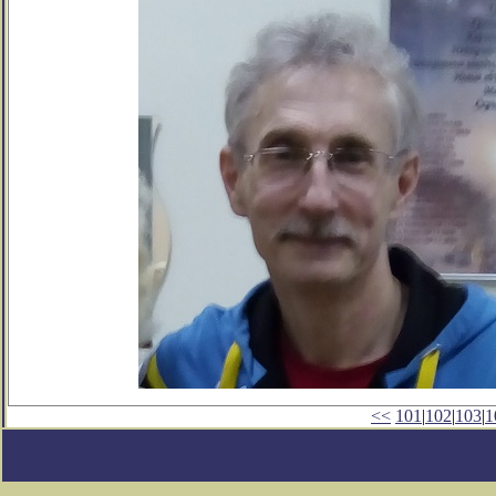
<<
101
|
102
|
103
|
1