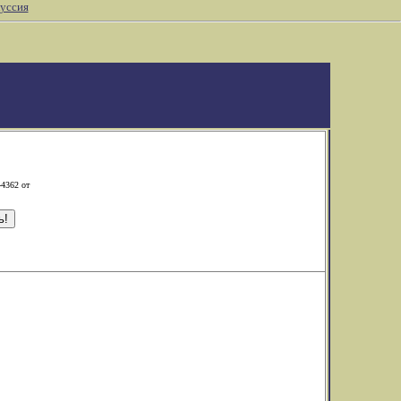
уссия
-4362 от