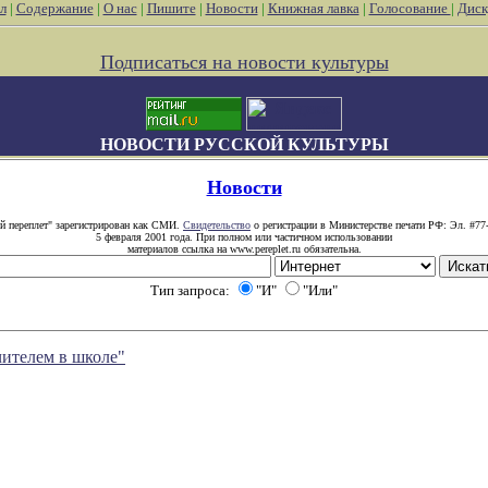
л
|
Содержание
|
О нас
|
Пишите
|
Новости
|
Книжная лавка
|
Голосование
|
Диск
Подписаться на новости культуры
НОВОСТИ РУССКОЙ КУЛЬТУРЫ
Новости
й переплет" зарегистрирован как СМИ.
Свидетельство
о регистрации в Министерстве печати РФ: Эл. #77
5 февраля 2001 года. При полном или частичном использовании
материалов ссылка на www.pereplet.ru обязательна.
Тип запроса:
"И"
"Или"
чителем в школе"