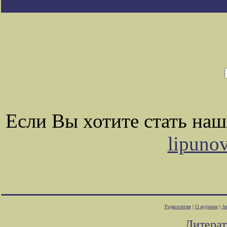
Если Вы хотите стать на
lipuno
Редколлегия
|
О журнале
|
Ав
Литера