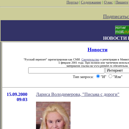
Портал
|
Содержание
|
О нас
|
Пишите
Подписатьс
НОВОСТИ 
Новости
"Русский переплет" зарегистрирован как СМИ.
Свидетельство
о регистрации в Минист
5 февраля 2001 года. При полном или частичном использ
материалов ссылка на www.pereplet.ru обязательна.
Тип запроса:
"И"
"Или"
15.09.2000
Лариса Володимерова, "Письма с дороги"
09:03