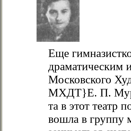
Еще гимназистко
драматическим и
Московского Худ
МХДТ}Е. П. Мур
та в этот театр п
вошла в группу 