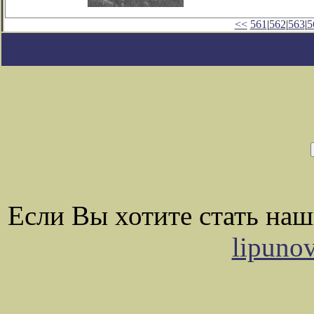
<<
561
|
562
|
563
|
5
Если Вы хотите стать на
lipuno