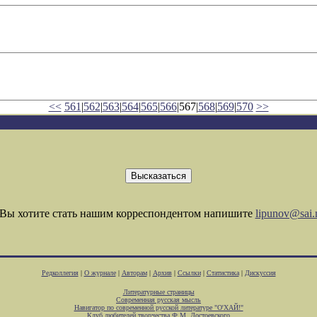
<<
561
|
562
|
563
|
564
|
565
|
566
|567|
568
|
569
|
570
>>
Вы хотите стать нашим корреспондентом напишите
lipunov@sai.
Редколлегия
|
О журнале
|
Авторам
|
Архив
|
Ссылки
|
Статистика
|
Дискуссия
Литературные страницы
Современная русская мысль
Навигатор по современной русской литературе "О'ХАЙ!"
Клуб любителей творчества Ф.М. Достоевского