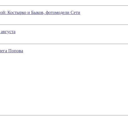
ой: Костырко и Быков, фотомодели Сети
 августа
Олега Попова