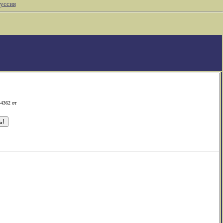
уссия
-4362 от