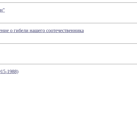
ан"
ние о гибели нашего соотечественника
915-1988)