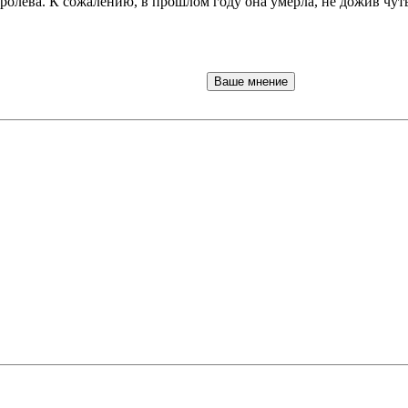
ролева. К сожалению, в прошлом году она умерла, не дожив чут