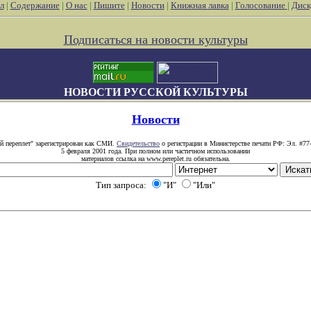
л
|
Содержание
|
О нас
|
Пишите
|
Новости
|
Книжная лавка
|
Голосование
|
Диск
Подписаться на новости культуры
НОВОСТИ РУССКОЙ КУЛЬТУРЫ
Новости
й переплет" зарегистрирован как СМИ.
Свидетельство
о регистрации в Министерстве печати РФ: Эл. #77
5 февраля 2001 года. При полном или частичном использовании
материалов ссылка на www.pereplet.ru обязательна.
Тип запроса:
"И"
"Или"