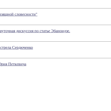
изящной словесности"
шуточная дискуссия по статье Эбаноидзе.
я стрела Сердюченко
Юрия Петкевича