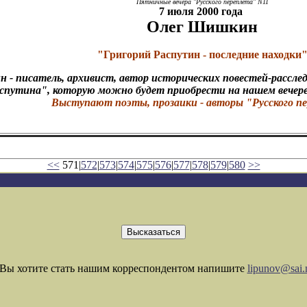
Пятничные вечера "Русского переплета" N11
7 июля 2000 года
Олег Шишкин
"Григорий Распутин - последние находки
- писатель, архивист, автор исторических повестей-расследо
спутина", которую можно будет приобрести на нашем вечер
Выступают поэты, прозаики - авторы "Русского п
<<
571|
572
|
573
|
574
|
575
|
576
|
577
|
578
|
579
|
580
>>
Вы хотите стать нашим корреспондентом напишите
lipunov@sai.