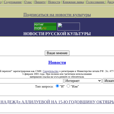
л
|
Содержание
|
О нас
|
Пишите
|
Новости
|
Книжная лавка
|
Голосование
|
Диск
Подписаться на новости культуры
НОВОСТИ РУССКОЙ КУЛЬТУРЫ
Новости
й переплет" зарегистрирован как СМИ.
Свидетельство
о регистрации в Министерстве печати РФ: Эл. #77
5 февраля 2001 года. При полном или частичном использовании
материалов ссылка на www.pereplet.ru обязательна.
Тип запроса:
"И"
"Или"
 НАДЕЖДл АЛЛИЛУЕВОЙ НА 15-Ю ГОДОВЩИНУ ОКТЯБ