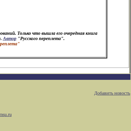
"
ваний. Только что вышла его очередная книга
е.
Автор
"Русского переплета".
ереплета"
Добавить новость
msu.ru