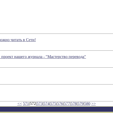
ожно читать в Сети!
й проект нашего журнала - "Мастерство перевода"
<<
571
|572|
573
|
574
|
575
|
576
|
577
|
578
|
579
|
580
>>