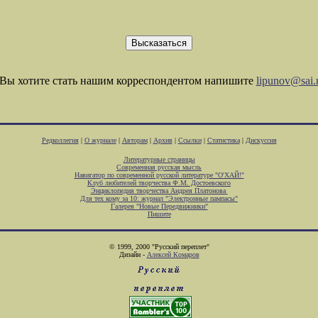
Вы хотите стать нашим корреспондентом напишите
lipunov@sai.
Редколлегия
|
О журнале
|
Авторам
|
Архив
|
Ссылки
|
Статистика
|
Дискуссия
Литературные страницы
Современная русская мысль
Навигатор по современной русской литературе "О'ХАЙ!"
Клуб любителей творчества Ф.М. Достоевского
Энциклопедия творчества Андрея Платонова
Для тех кому за 10: журнал "Электронные пампасы"
Галерея "Новые Передвижники"
Пишите
© 1999, 2000 "Русский переплет"
Дизайн -
Алексей Комаров