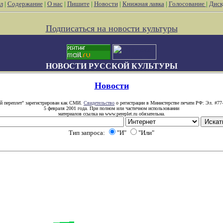
л
|
Содержание
|
О нас
|
Пишите
|
Новости
|
Книжная лавка
|
Голосование
|
Диск
Подписаться на новости культуры
НОВОСТИ РУССКОЙ КУЛЬТУРЫ
Новости
й переплет" зарегистрирован как СМИ.
Свидетельство
о регистрации в Министерстве печати РФ: Эл. #77
5 февраля 2001 года. При полном или частичном использовании
материалов ссылка на www.pereplet.ru обязательна.
Тип запроса:
"И"
"Или"