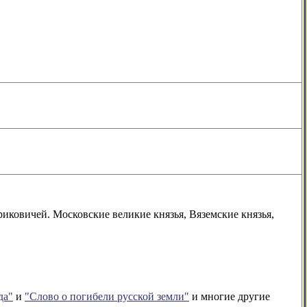
иковичей. Московские великие князья, Вяземские князья,
да"
и
"Слово о погибели русской земли"
и многие другие