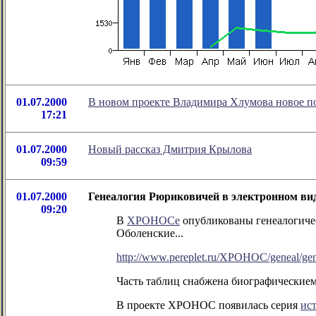
01.07.2000
В новом проекте Владимира Хлумова новое по
17:21
01.07.2000
Новый рассказ Дмитрия Крылова
09:59
01.07.2000
Генеалогия Рюриковичей в электронном ви
09:20
В
ХРОНОСе
опубликованы генеалогичес
Оболенские...
http://www.pereplet.ru/XPOHOC/geneal/gen
Часть таблиц снабжена биографическием
В проекте ХРОНОС появилась серия
ис