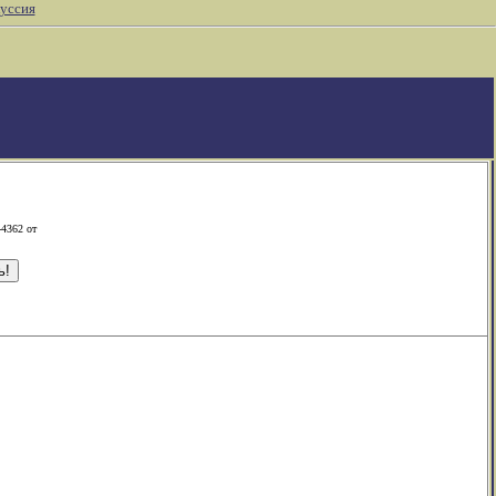
уссия
-4362 от