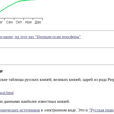
слание, на этот раз "Цепным псам ноосферы"
де
кие таблицы русских князей, великих князей, царей из рода Рюр
eal.html
и данными наиболее известных князей.
торических источников
в электронном виде. Это и
"Русская прав