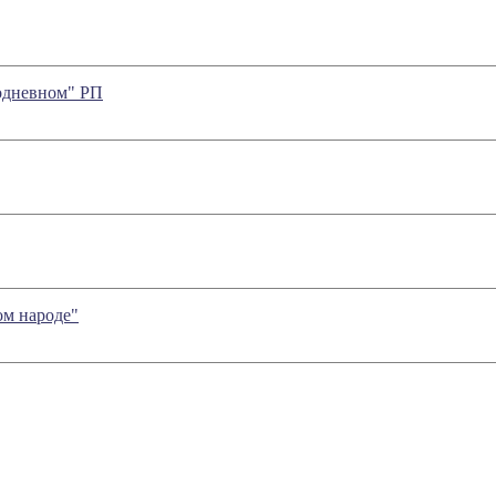
одневном" РП
ом народе"