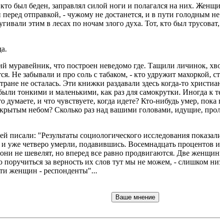
 кто был беден, заправлял силой ноги и полагался на них. Женщ
перед отправкой, - чужому не достанется, и в пути голодным не
гивали этим в лесах по ночам злого духа. Тот, кто был трусоват,
а.
ий муравейник, что построен неведомо где. Тащили личинок, х
тся. Не забывали и про соль с табаком, - кто удружит махоркой, с
ране не осталась. Эти книжки раздавали здесь когда-то христиан
ыли тонкими и маленькими, как раз для самокрутки. Иногда к т
о думаете, и что чувствуете, когда идете? Кто-нибудь умер, пок
ткрытым небом? Сколько раз над вашими головами, идущие, проле
й писали: "Результаты социологического исследования показали..
ь, и уже четверо умерли, подавившись. Восемнадцать процентов 
 они не шевелят, но вперед все равно продвигаются. Две женщины
о поручиться за верность их слов тут мы не можем, - слишком н
и женщин - респонденты"...