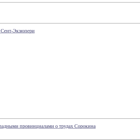
е Сент-Экзюпери
ападными провинциалами о трудах Сорокина