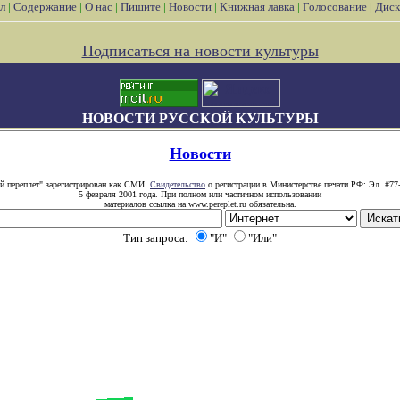
л
|
Содержание
|
О нас
|
Пишите
|
Новости
|
Книжная лавка
|
Голосование
|
Диск
Подписаться на новости культуры
НОВОСТИ РУССКОЙ КУЛЬТУРЫ
Новости
й переплет" зарегистрирован как СМИ.
Свидетельство
о регистрации в Министерстве печати РФ: Эл. #77
5 февраля 2001 года. При полном или частичном использовании
материалов ссылка на www.pereplet.ru обязательна.
Тип запроса:
"И"
"Или"