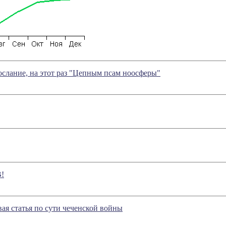
слание, на этот раз "Цепным псам ноосферы"
!
вая статья по сути чеченской войны