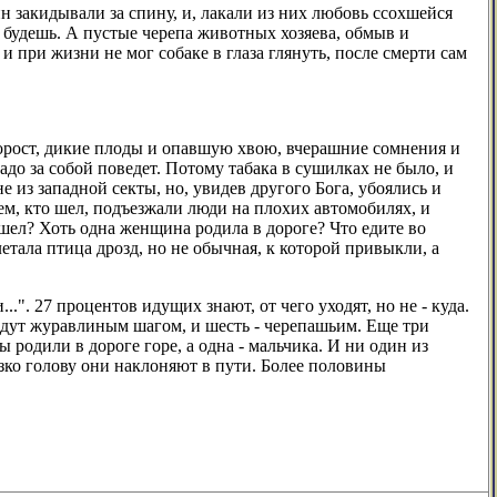
ин закидывали за спину, и, лакали из них любовь ссохшейся
 будешь. А пустые черепа животных хозяева, обмыв и
 и при жизни не мог собаке в глаза глянуть, после смерти сам
ворост, дикие плоды и опавшую хвою, вчерашние сомнения и
тадо за собой поведет. Потому табака в сушилках не было, и
е из западной секты, но, увидев другого Бога, убоялись и
ем, кто шел, подъезжали люди на плохих автомобилях, и
а шел? Хоть одна женщина родила в дороге? Что едите во
тала птица дрозд, но не обычная, к которой привыкли, а
.". 27 процентов идущих знают, от чего уходят, но не - куда.
идут журавлиным шагом, и шесть - черепашьим. Еще три
 родили в дороге горе, а одна - мальчика. И ни один из
изко голову они наклоняют в пути. Более половины