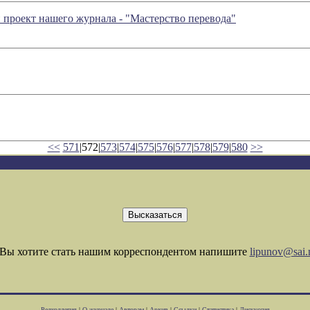
й проект нашего журнала - "Мастерство перевода"
<<
571
|572|
573
|
574
|
575
|
576
|
577
|
578
|
579
|
580
>>
Вы хотите стать нашим корреспондентом напишите
lipunov@sai.
Редколлегия
|
О журнале
|
Авторам
|
Архив
|
Ссылки
|
Статистика
|
Дискуссия