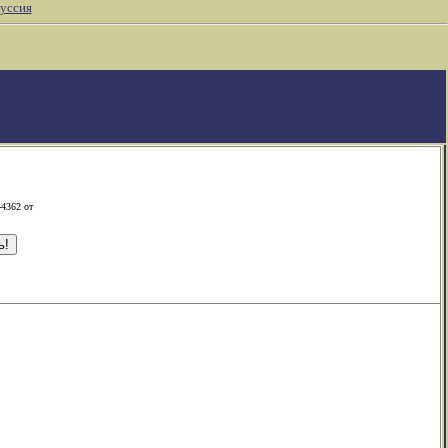
уссия
-4362 от