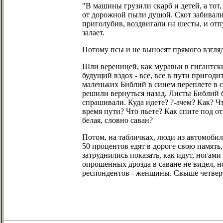
"В машины грузили скарб и детей, а тот,
от дорожной пыли душой. Скот забивали 
приголубив, воздвигали на шесты, и отпу
залает.
Потому псы и не выносят прямого взгляд
Шли вереницей, как муравьи в гигантск
будущий вздох - все, все в пути пригоди
маленьких Библий в синем переплете в ст
решили вернуться назад. Листы Библий б
спрашивали. Куда идете? ?-ачем? Как? Чт
время пути? Что пьете? Как спите под о
белая, словно саван?
Потом, на табличках, люди из автомобиле
50 процентов едят в дороге свою памят
затруднились показать, как идут, ногами
опрошенных дрозда в саване не видел, н
респондентов - женщины. Свыше четверт