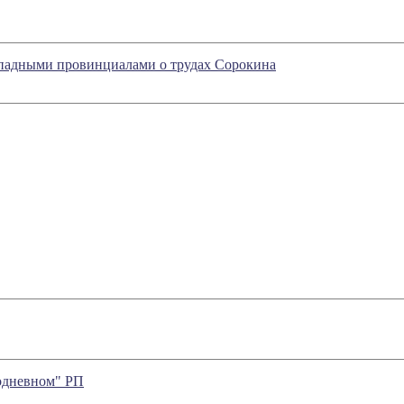
ападными провинциалами о трудах Сорокина
одневном" РП