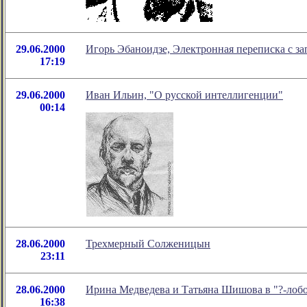
29.06.2000
Игорь Эбаноидзе, Электронная переписка с з
17:19
29.06.2000
Иван Ильин, "О русской интеллигенции"
00:14
28.06.2000
Трехмерный Солженицын
23:11
28.06.2000
Ирина Медведева и Татьяна Шишова в "?-лоб
16:38