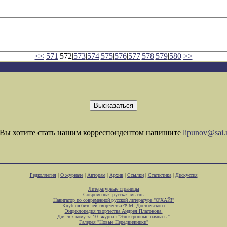
<<
571
|572|
573
|
574
|
575
|
576
|
577
|
578
|
579
|
580
>>
Вы хотите стать нашим корреспондентом напишите
lipunov@sai.
Редколлегия
|
О журнале
|
Авторам
|
Архив
|
Ссылки
|
Статистика
|
Дискуссия
Литературные страницы
Современная русская мысль
Навигатор по современной русской литературе "О'ХАЙ!"
Клуб любителей творчества Ф.М. Достоевского
Энциклопедия творчества Андрея Платонова
Для тех кому за 10: журнал "Электронные пампасы"
Галерея "Новые Передвижники"