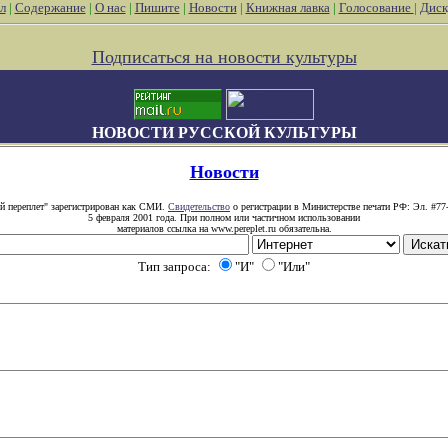
л
|
Содержание
|
О нас
|
Пишите
|
Новости
|
Книжная лавка
|
Голосование
|
Диск
Подписаться на новости культуры
НОВОСТИ РУССКОЙ КУЛЬТУРЫ
Новости
й переплет" зарегистрирован как СМИ.
Свидетельство
о регистрации в Министерстве печати РФ: Эл. #77
5 февраля 2001 года. При полном или частичном использовании
материалов ссылка на www.pereplet.ru обязательна.
Тип запроса:
"И"
"Или"