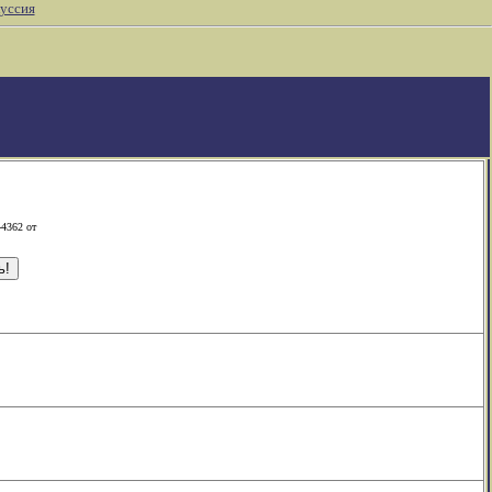
уссия
-4362 от