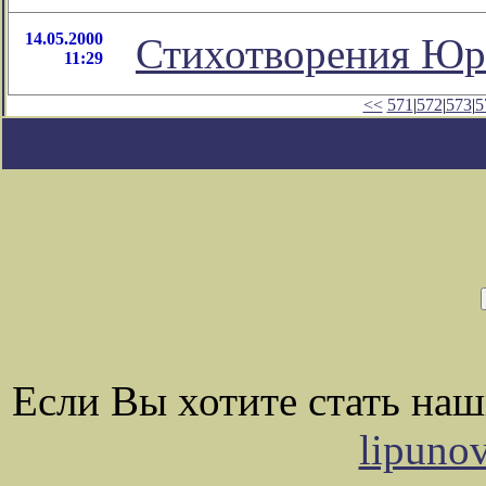
14.05.2000
Стихотворения Юр
11:29
<<
571
|
572
|
573
|
5
Если Вы хотите стать на
lipuno