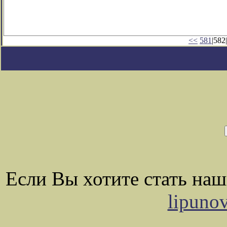
<<
581
|582|
Если Вы хотите стать на
lipuno