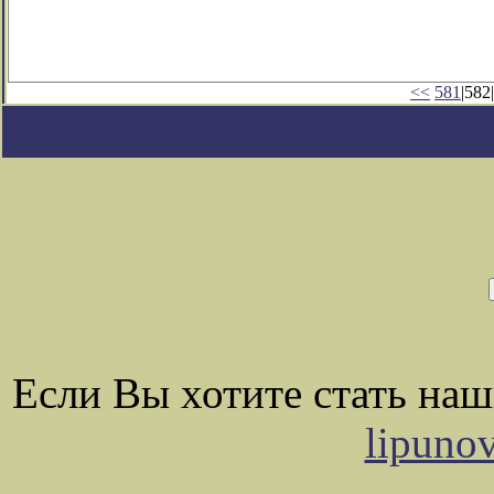
<<
581
|582|
Если Вы хотите стать на
lipuno