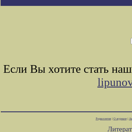
Если Вы хотите стать на
lipuno
Редколлегия
|
О журнале
|
Ав
Литера