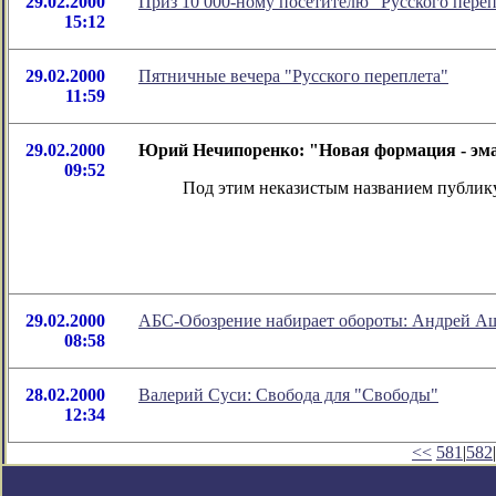
29.02.2000
Приз 10 000-ному посетителю "Русского переп
15:12
29.02.2000
Пятничные вечера "Русского переплета"
11:59
29.02.2000
Юрий Нечипоренко: "Новая формация - э
09:52
Под этим неказистым названием публику
29.02.2000
АБС-Обозрение набирает обороты: Андрей Аш
08:58
28.02.2000
Валерий Суси: Свобода для "Свободы"
12:34
<<
581
|
582
|