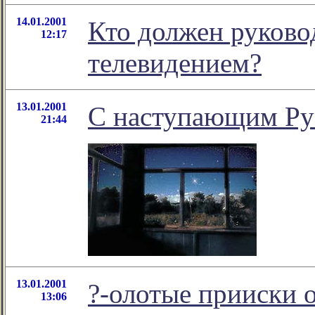
14.01.2001
Кто должен руков
12:17
телевидением?
13.01.2001
С наступающим Ру
21:44
13.01.2001
?-олотые прииски 
13:06