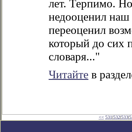
лет. Терпимо. Но
недооценил наш 
переоценил возм
который до сих 
словаря..."
Читайте
в раздел
<<
531
|
532
|
533
|
5