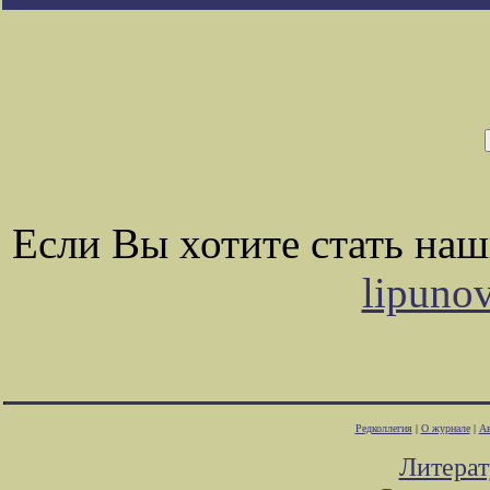
Если Вы хотите стать на
lipuno
Редколлегия
|
О журнале
|
Ав
Литера