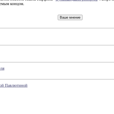
аемым концом.
еля
ной Павлютиной