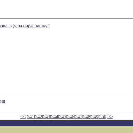
зова "Душа нараспашку"
гия
<<
541
|
542
|
543
|
544
|
545
|
546
|
547
|
548
|
549
|
550
>>