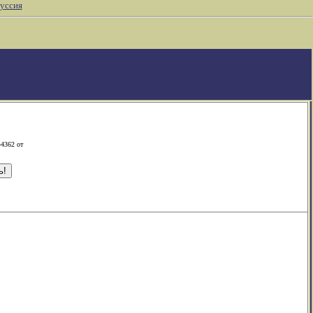
уссия
-4362 от