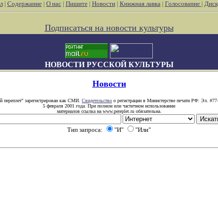
л
|
Содержание
|
О нас
|
Пишите
|
Новости
|
Книжная лавка
|
Голосование
|
Диск
Подписаться на новости культуры
НОВОСТИ РУССКОЙ КУЛЬТУРЫ
Новости
й переплет" зарегистрирован как СМИ.
Свидетельство
о регистрации в Министерстве печати РФ: Эл. #77
5 февраля 2001 года. При полном или частичном использовании
материалов ссылка на www.pereplet.ru обязательна.
Тип запроса:
"И"
"Или"