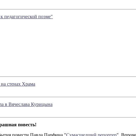
к педагогической поэме"
 на стенах Храма
ла в Вячеслава Курицына
трашная повесть!
бытия повести Павла Парфина "
Сумасшедший репортер
". Впроч