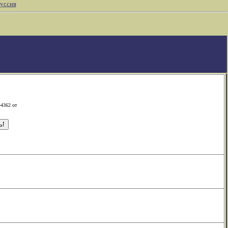
уссия
-4362 от