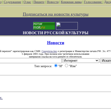
л
|
Содержание
|
О нас
|
Пишите
|
Новости
|
Книжная лавка
|
Голосование
|
Диск
Подписаться на новости культуры
НОВОСТИ РУССКОЙ КУЛЬТУРЫ
Новости
й переплет" зарегистрирован как СМИ.
Свидетельство
о регистрации в Министерстве печати РФ: Эл. #77
5 февраля 2001 года. При полном или частичном использовании
материалов ссылка на www.pereplet.ru обязательна.
Тип запроса:
"И"
"Или"
х.