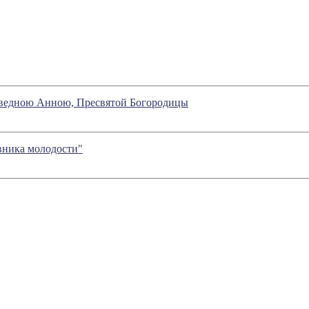
раведною Анною, Пресвятой Богородицы
вника молодости"