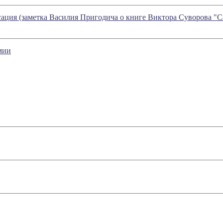
сация (заметка Василия Пригодича о книге Виктора Суворова "
мии