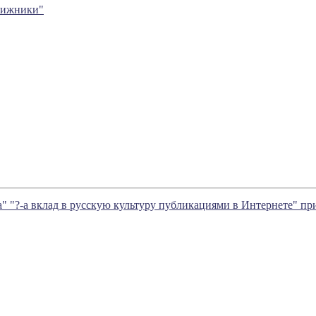
вижники"
а" "?-а вклад в русскую культуру публикациями в Интернете" 