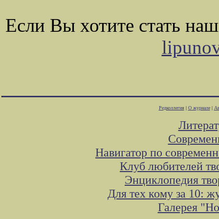
Если Вы хотите стать на
lipuno
Редколлегия
|
О журнале
|
Ав
Литера
Современ
Навигатор по современн
Клуб любителей тв
Энциклопедия тво
Для тех кому за 10: 
Галерея "Н