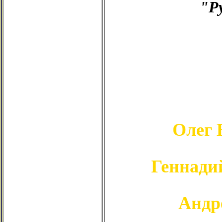
"Р
Олег 
Геннади
Андр