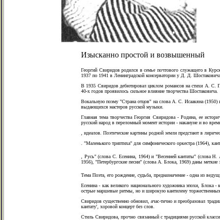
Изысканно простой и возвышенный
Георгий Свиридов родился в семье почтового служащего в Курск
1937 по 1941 в Ленинградской консерватории у Д. Д. Шостаковича
В 1935 Свиридов дебютировал циклом романсов на стихи А. С. П
40-х годов проявилось сильное влияние творчества Шостаковича.
Вокальную поэму "Страна отцов" на слова А. С. Исаакяна (1950) 
выдающихся мастеров русской музыки.
Главная тема творчества Георгия Свиридова - Родина, ее истори
русский народ в переломный момент истории - накануне и во вре
, идеалов. Поэтические картины родной земли предстают в лириче
. "Маленького триптиха" для симфонического оркестра (1964), ка
, Русь" (слова С. Есенина, 1964) и "Весенней кантаты" (слова Н.
1956), "Петербургские песни" (слова А. Блока, 1969) даны метки
Тема Поэта, его рождение, судьба, предназначение - одна из вед
Есенина - как великого национального художника эпохи, Блока -
острые маршевые ритмы, но и широкую кантилену торжественных г
Свиридов существенно обновил, ачас-тично и преобразовал трад
кантату', хоровой концерт без слов.
Стиль Свиридова, прочно связанный с традициями русской класси