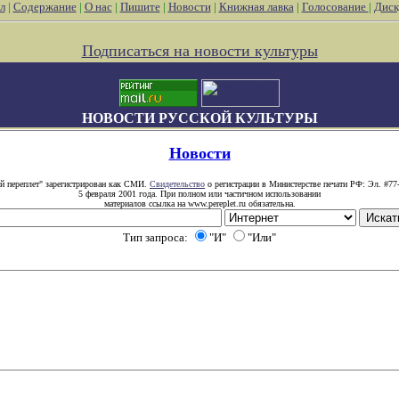
л
|
Содержание
|
О нас
|
Пишите
|
Новости
|
Книжная лавка
|
Голосование
|
Диск
Подписаться на новости культуры
НОВОСТИ РУССКОЙ КУЛЬТУРЫ
Новости
й переплет" зарегистрирован как СМИ.
Свидетельство
о регистрации в Министерстве печати РФ: Эл. #77
5 февраля 2001 года. При полном или частичном использовании
материалов ссылка на www.pereplet.ru обязательна.
Тип запроса:
"И"
"Или"