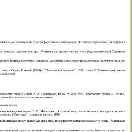
зыкальном техникуме по классам фортепиано и композиции. Но главное образование он получил с
я свежесть, простота фактуры. Музыкальная критика считает, что в ряде произведений Свиридова
я зрелого периода творчества Свиридова. Дальнейшие произведения композитора поставили его в ряд
памяти Сергея Есенина" (1956) и "Патетической оратории" (1959, слова В. Маяковского) показан
нравственных
ободская лирика" (слова А. А. Прокофьева, 1938), "У меня отец - крестьянин" (слова С. Есенина,
и разнообразии психологических состояний.
многих поэтов.
алент новаторской поэзии В. В. Маяковского, в которой он услышал не только ораторское начало и
рнака ("Снег идет' - маленькая кантата, 1965).
-симфоническую поэму ораториаль-ного типа, многочастную камерную вокальную поэму, "Маленькую
иональной характерностью песенных мелодий и ладо-гармоничностью языка, блеском и красочностью