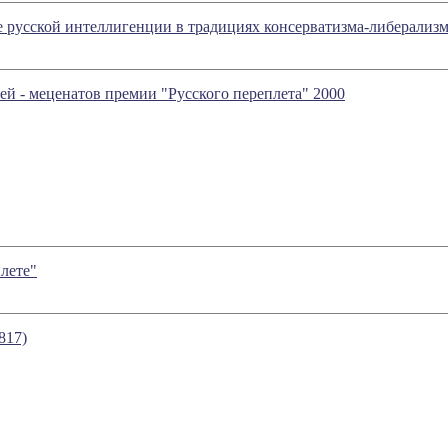
 русской интеллигенции в традициях консерватизма-либерализм
й - меценатов премии "Русского переплета" 2000
лете"
817)