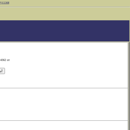
уссия
-4362 от