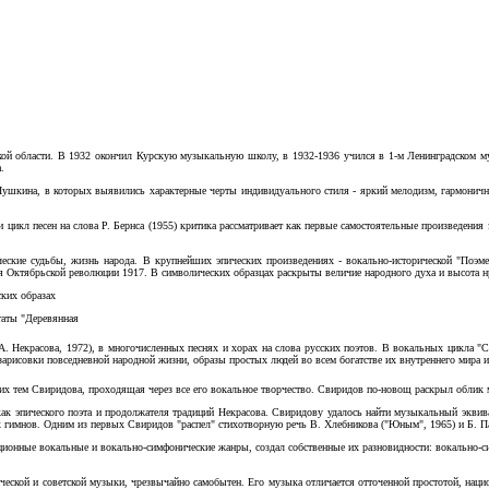
ой области. В 1932 окончил Курскую музыкальную школу, в 1932-1936 учился в 1-м Ленинградском му
.
ушкина, в которых выявились характерные черты индивидуального стиля - яркий мелодизм, гармонична
и цикл песен на слова Р. Бернса (1955) критика рассматривает как первые самостоятельные произведени
ческие судьбы, жизнь народа. В крупнейших эпических произведениях - вокально-исторической "Поэме 
мя Октябрьской революции 1917. В символических образцах раскрыты величие народного духа и высота 
ских образах
нтаты "Деревянная
 А. Некрасова, 1972), в многочисленных песнях и хорах на
слова русских поэтов. В вокальных цикла "Сл
е зарисовки повседневной народной жизни, образы простых людей во всем богатстве их внутреннего мира 
ущих тем Свиридова, проходящая через все его вокальное творчество. Свиридов по-новощ раскрыл облик 
 как эпического поэта и продолжателя традиций Некрасова. Свиридову удалось найти музыкальный эквив
имнов. Одним из первых Свиридов "распел" стихотворную речь В. Хлебникова ("Юным", 1965) и Б. Пасте
иционные вокальные и вокально-симфонические жанры, создал собственные их разновидности: вокально
ческой и советской музыки, чрезвычайно самобытен. Его музыка отличается отточенной простотой, нац