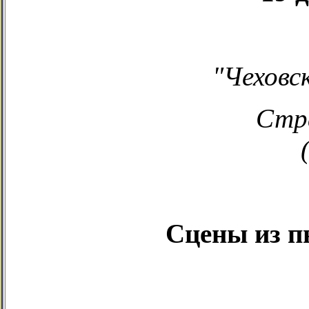
"Чеховс
Стра
Сцены из п