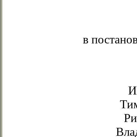
в постано
И
Ти
Ри
Вла