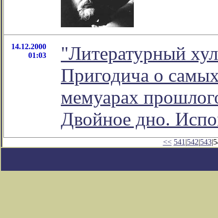
14.12.2000
"Литературный хул
01:03
Пригодича о самых
мемуарах прошлого
Двойное дно. Испов
<<
541
|
542
|
543
|5