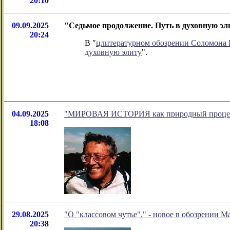
20:10
09.09.2025
"Седьмое продолжение. Путь в духовную эл
20:24
В "
цлитературном обозрении Соломона
духовную элиту
".
04.09.2025
"МИРОВАЯ ИСТОРИЯ как природный процесс."
18:08
29.08.2025
"О "классовом чутье"." - новое в обозрении М
20:38